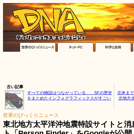
古い記事
すべての物語はつながっている……SFの歴史
北米まで
をまとめたインフォグラフィックスがすごい
北地方
世界のびっくりニュース
東北地方太平洋沖地震特設サイトと消
ト「Person Finder」をGoogleが公開