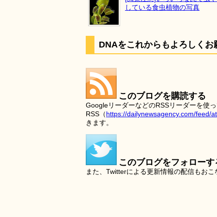
している食虫植物の写真
DNAをこれからもよろしくお
このブログを購読する
GoogleリーダーなどのRSSリーダー
RSS（
https://dailynewsagency.com/feed/a
きます。
このブログをフォローす
また、Twitterによる更新情報の配信もお