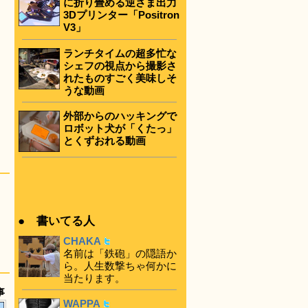
に折り畳める逆さま出力
3Dプリンター「Positron
V3」
ランチタイムの超多忙な
シェフの視点から撮影さ
れたものすごく美味しそ
うな動画
外部からのハッキングで
ロボット犬が「くたっ」
とくずおれる動画
● 書いてる人
CHAKA
名前は「鉄砲」の隠語か
ら。人生数撃ちゃ何かに
当たります。
事
WAPPA