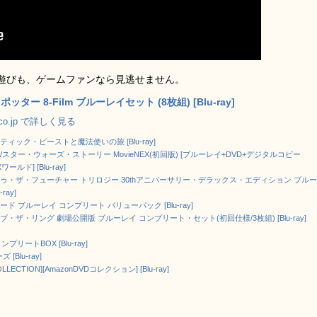
遊びも、ゲームファンなら見逃せません。
ッター 8-Film ブルーレイセット (8枚組) [Blu-ray]
.co.jp で詳しく見る
ィック・ビーストと魔法使いの旅 [Blu-ray]
スター・ウォーズ・ストーリー MovieNEX(初回版) [ブルーレイ+DVD+デジタルコピー
Xワールド] [Blu-ray]
ゥ・ザ・フューチャー トリロジー 30thアニバーサリー・デラックス・エディション ブル
-ray]
ド ブルーレイ コンプリート バリューパック [Blu-ray]
・ザ・リング 劇場公開版 ブルーレイ コンプリート・セット(初回仕様/3枚組) [Blu-ray]
ートBOX [Blu-ray]
lu-ray]
ON][AmazonDVDコレクション] [Blu-ray]