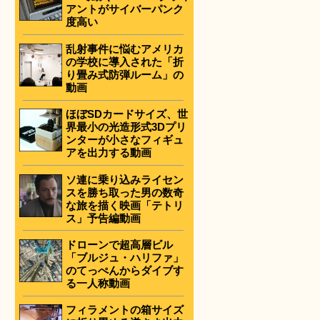
アントがサイバーパンク
度高い
乱射事件に悩むアメリカ
の学校に導入された「折
り畳み式防弾ルーム」の
動画
ほぼSDカードサイズ、世
界最小の光造形式3Dプリ
ンターが小さなフィギュ
アを出力する動画
ソ連に乗り込みライセン
スを勝ち取った男の数奇
な旅を描く映画「テトリ
ス」予告編動画
ドローンで超高層ビル
「ブルジュ・ハリファ」
のてっぺんからダイブす
る一人称動画
フィラメントの箱サイズ