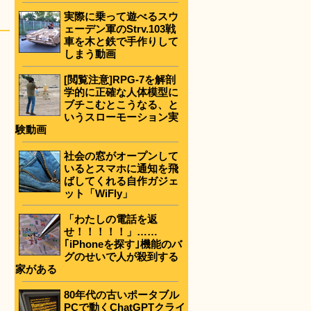
実際に乗って遊べるスウ
ェーデン軍のStrv.103戦
車を木と鉄で手作りして
しまう動画
[閲覧注意]RPG-7を解剖
学的に正確な人体模型に
ブチこむとこうなる、と
いうスローモーション実
験動画
社会の窓がオープンして
いるとスマホに通知を飛
ばしてくれる自作ガジェ
ット「WiFly」
「わたしの電話を返
せ！！！！！」……
｢iPhoneを探す｣機能のバ
グのせいで人が殺到する
家がある
80年代の古いポータブル
PCで動くChatGPTクライ