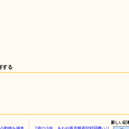
有する
新しい記
や小動物を捕食
7歳の少年、あわや垂直離着陸戦闘機ハリ