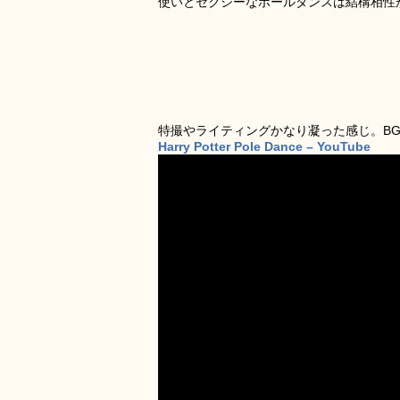
使いとセクシーなポールダンスは結構相性
特撮やライティングかなり凝った感じ。B
Harry Potter Pole Dance – YouTube