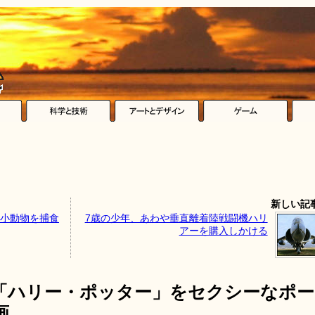
新しい記
や小動物を捕食
7歳の少年、あわや垂直離着陸戦闘機ハリ
アーを購入しかける
「ハリー・ポッター」をセクシーなポー
画