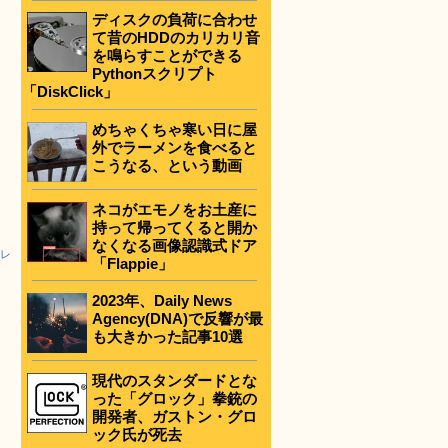
ディスクの負荷に合わせ
て昔のHDDのカリカリ音
を鳴らすことができる
Pythonスクリプト
「DiskClick」
めちゃくちゃ寒い日に屋
外でラーメンを食べると
こうなる、という動画
ネコがエモノをお土産に
持って帰ってくると開か
なくなる画像認識式ドア
ーレ
「Flappie」
2023年、Daily News
Agency(DNA)で反響が最
も大きかった記事10選
現代のスタンダードとな
った「グロック」拳銃の
開発者、ガストン・グロ
ック氏が死去