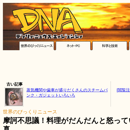
古い記事
蒸気機関や歯車が盛りだくさんのスチームパ
[閲覧
ンク・ガジェットいろいろ
世界のびっくりニュース
摩訶不思議！料理がだんだんと怒って
真