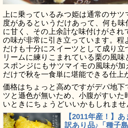
上に乗っているみつ姫は通常のサツ
度があるというだけあって、何も味
に甘く、その上余計な味付けがされ
の味が非常に引き立っています。程
だけも十分にスイーツとして成り立
リームに練りこまれている栗の風味
スポンジにもサツマイモの風味が加
だけで秋を一食単に堪能できる仕上
価格はちょっと高めですがデパ地下
ツと遜色が無いため、小腹がすいた
いときにちょうどいいかもしれませ
【2011年産！】
訳あり品♪「種子島