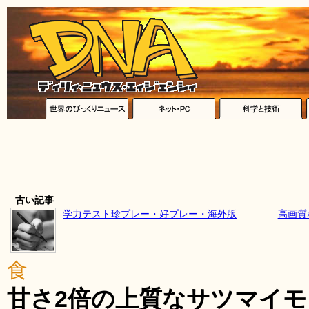
古い記事
学力テスト珍プレー・好プレー・海外版
高画質
食
甘さ2倍の上質なサツマイ