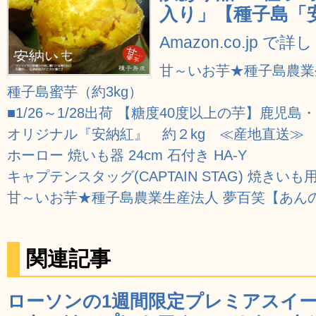
入り」【種子島「
Amazon.co.jp で
甘～いお芋★種子島農業
種子島蜜芋（約3kg）
■1/26～1/28出荷 【糖度40度以上の芋】鹿
オリジナル『安納紅』 約２kg ≪産地直送≫
ホーロー 焼いも器 24cm 石付き HA-Y
キャプテンスタッグ(CAPTAIN STAG) 焼きいも用石
甘～いお芋★種子島農業生産法人 夢百笑【あんの
関連記事
ローソンの1週間限定プレミアスイー