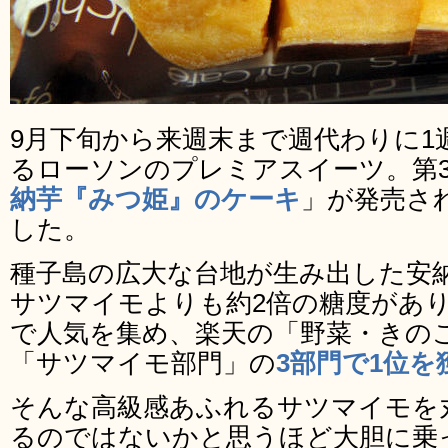
9月下旬から来週末まで週代わりに1
るローソンのプレミアスイーツ。第
納芋『みつ姫』のケーキ
」が発売さ
した。
種子島の広大な台地が生み出した安
サツマイモよりも約2倍の糖度があ
で人気を集め、楽天の「野菜・きの
「サツマイモ部門」の
3部門で1位を
そんな高級感あふれるサツマイモを
るのではないかと思うほど大胆に乗