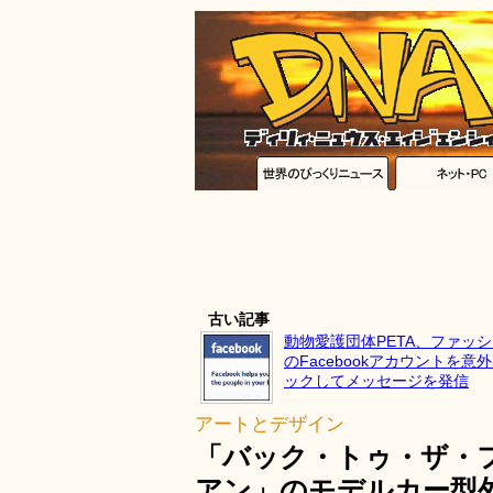
古い記事
動物愛護団体PETA、ファッ
のFacebookアカウントを意
ックしてメッセージを発信
アートとデザイン
「バック・トゥ・ザ・
アン」のモデルカー型