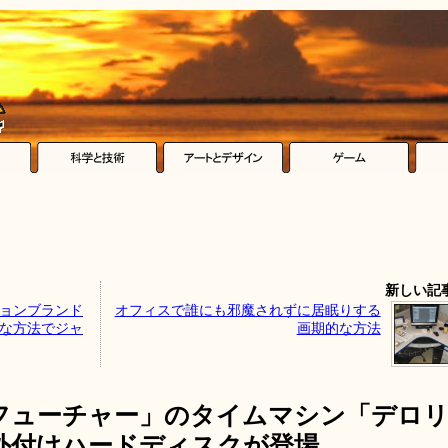
新しい記
ションブランド
オフィスで誰にも邪魔されずに居眠りする
外な方法でジャ
画期的な方法
フューチャー」のタイムマシン「デロ
外付けハードディスクが登場