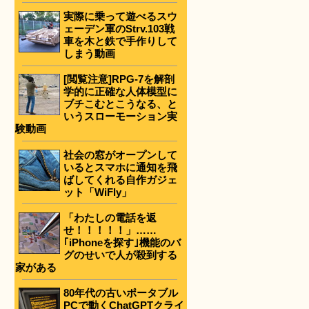
実際に乗って遊べるスウ
ェーデン軍のStrv.103戦
車を木と鉄で手作りして
しまう動画
[閲覧注意]RPG-7を解剖
学的に正確な人体模型に
ブチこむとこうなる、と
いうスローモーション実
験動画
社会の窓がオープンして
いるとスマホに通知を飛
ばしてくれる自作ガジェ
ット「WiFly」
「わたしの電話を返
せ！！！！！」……
｢iPhoneを探す｣機能のバ
グのせいで人が殺到する
家がある
80年代の古いポータブル
PCで動くChatGPTクライ