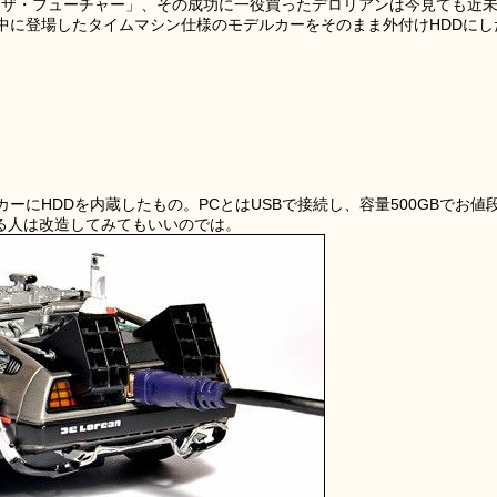
ゥ・ザ・フューチャー」、その成功に一役買ったデロリアンは今見ても近
中に登場したタイムマシン仕様のモデルカーをそのまま外付けHDDにし
カーにHDDを内蔵したもの。PCとはUSBで接続し、容量500GBでお値
有る人は改造してみてもいいのでは。