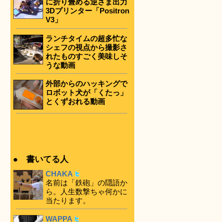
に折り畳める逆さま出力
3Dプリンター「Positron
V3」
ランチタイムの超多忙な
シェフの視点から撮影さ
れたものすごく美味しそ
うな動画
外部からのハッキングで
ロボット犬が「くたっ」
とくずおれる動画
● 書いてる人
CHAKA
名前は「鉄砲」の隠語か
ら。人生数撃ちゃ何かに
当たります。
WAPPA