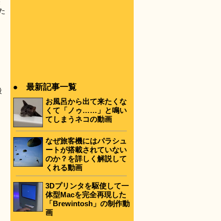
未
た
● 最新記事一覧
段
お風呂から出て来たくな
くて「ノゥ……」と鳴い
てしまうネコの動画
なぜ旅客機にはパラシュ
ートが搭載されていない
のか？を詳しく解説して
くれる動画
3Dプリンタを駆使して一
体型Macを完全再現した
「Brewintosh」の制作動
画