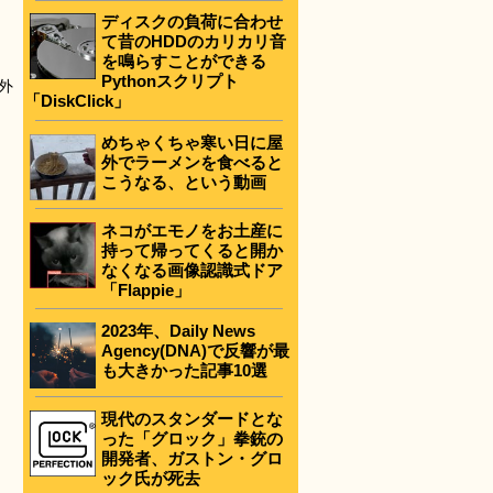
ディスクの負荷に合わせ
て昔のHDDのカリカリ音
を鳴らすことができる
Pythonスクリプト
外
「DiskClick」
めちゃくちゃ寒い日に屋
外でラーメンを食べると
こうなる、という動画
ネコがエモノをお土産に
持って帰ってくると開か
なくなる画像認識式ドア
「Flappie」
2023年、Daily News
Agency(DNA)で反響が最
も大きかった記事10選
現代のスタンダードとな
った「グロック」拳銃の
開発者、ガストン・グロ
ック氏が死去