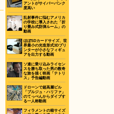
アントがサイバーパンク
度高い
乱射事件に悩むアメリカ
の学校に導入された「折
り畳み式防弾ルーム」の
動画
ほぼSDカードサイズ、世
界最小の光造形式3Dプリ
ンターが小さなフィギュ
アを出力する動画
ソ連に乗り込みライセン
スを勝ち取った男の数奇
な旅を描く映画「テトリ
ス」予告編動画
ドローンで超高層ビル
「ブルジュ・ハリファ」
のてっぺんからダイブす
る一人称動画
フィラメントの箱サイズ