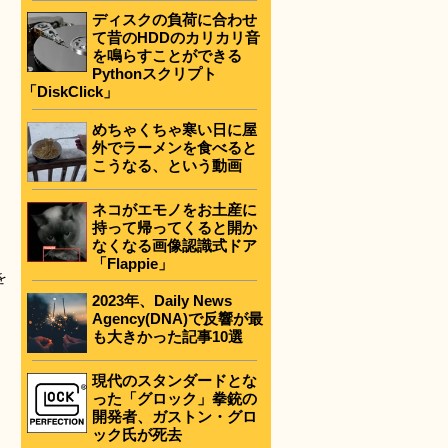
ディスクの負荷に合わせ
て昔のHDDのカリカリ音
を鳴らすことができる
Pythonスクリプト
「DiskClick」
めちゃくちゃ寒い日に屋
外でラーメンを食べると
こうなる、という動画
ネコがエモノをお土産に
持って帰ってくると開か
なくなる画像認識式ドア
「Flappie」
を
2023年、Daily News
Agency(DNA)で反響が最
も大きかった記事10選
現代のスタンダードとな
った「グロック」拳銃の
開発者、ガストン・グロ
ック氏が死去