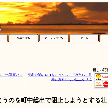
新しい記
場」での軍事パレ
有名企業のロゴをミックスしてみたら、意
外とおもしろい仕上がりに
まうのを町中総出で阻止しようとする壮