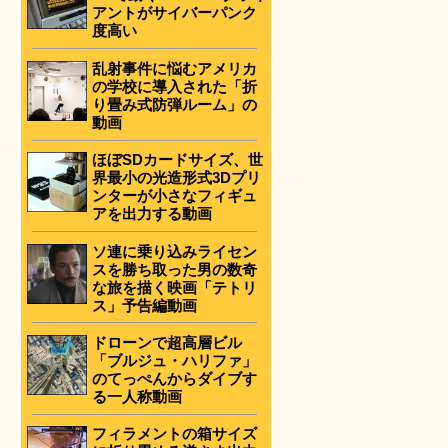
アントがサイバーパンク
度高い
乱射事件に悩むアメリカ
の学校に導入された「折
り畳み式防弾ルーム」の
動画
ほぼSDカードサイズ、世
界最小の光造形式3Dプリ
ンターが小さなフィギュ
アを出力する動画
ソ連に乗り込みライセン
スを勝ち取った男の数奇
な旅を描く映画「テトリ
ス」予告編動画
ドローンで超高層ビル
「ブルジュ・ハリファ」
のてっぺんからダイブす
る一人称動画
フィラメントの箱サイズ