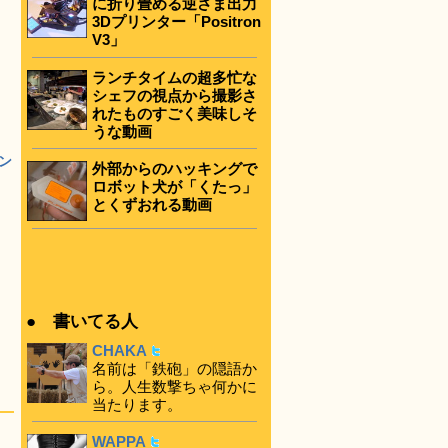
に折り畳める逆さま出力
3Dプリンター「Positron
V3」
ランチタイムの超多忙な
シェフの視点から撮影さ
れたものすごく美味しそ
うな動画
ン
外部からのハッキングで
ロボット犬が「くたっ」
とくずおれる動画
● 書いてる人
CHAKA
名前は「鉄砲」の隠語か
ら。人生数撃ちゃ何かに
当たります。
WAPPA