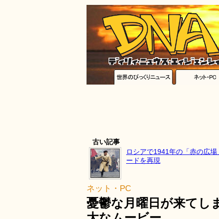
古い記事
ロシアで1941年の「赤の広
ードを再現
ネット・PC
憂鬱な月曜日が来てし
大なムービー