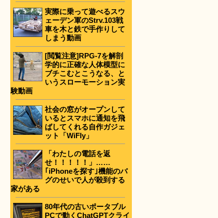
実際に乗って遊べるスウ
ェーデン軍のStrv.103戦
車を木と鉄で手作りして
しまう動画
[閲覧注意]RPG-7を解剖
学的に正確な人体模型に
ブチこむとこうなる、と
いうスローモーション実
験動画
社会の窓がオープンして
いるとスマホに通知を飛
ばしてくれる自作ガジェ
ット「WiFly」
「わたしの電話を返
せ！！！！！」……
｢iPhoneを探す｣機能のバ
グのせいで人が殺到する
家がある
80年代の古いポータブル
PCで動くChatGPTクライ