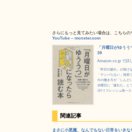
さらにもっと見てみたい場合は、こちらの
YouTube – monster.com
「月曜日がゆうう
39
Amazon.co.jp 
「昨日の疲れ」が抜け
「テンパらない」技術 (
今の働き方が「しんどい
水曜日に「疲れた」とつ
1行リフレッシュ術―ス
関連記事
まさに小悪魔、なんでもない日常をいきなり