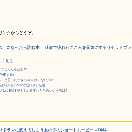
リンクからどうぞ。
つ」になったら読む本 ―仕事で疲れたこころを元気にするリセットプラ
で詳しく見る
なくなったら読む本
PHP文庫)
」と思ったときの がんばらない技術
ぶやかない50の方法 (朝日新書)
グ効く!医師がすすめる疲れをためない方法114
ドラマに変えてしまう女の子のショートムービー – DNA