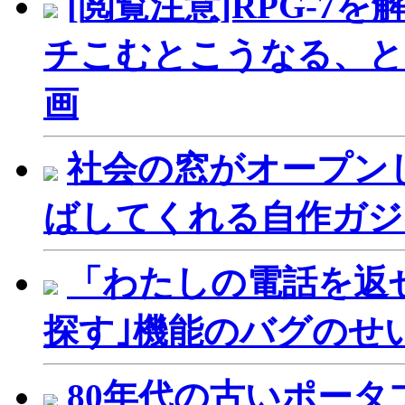
[閲覧注意]RPG-
チこむとこうなる、と
画
社会の窓がオープン
ばしてくれる自作ガジェ
「わたしの電話を返せ！
探す｣機能のバグのせ
80年代の古いポータブ