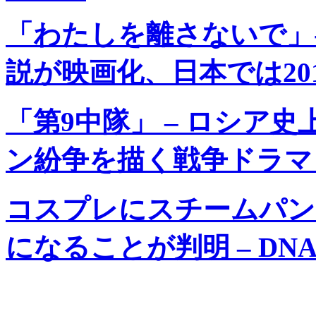
「わたしを離さないで」
説が映画化、日本では2011
「第9中隊」 – ロシア
ン紛争を描く戦争ドラマ –
コスプレにスチームパン
になることが判明 – DN