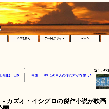
新しい記
地町2丁目9」
衝撃！地球に火星人の住む村が存在した
- カズオ・イシグロの傑作小説が映画
公開