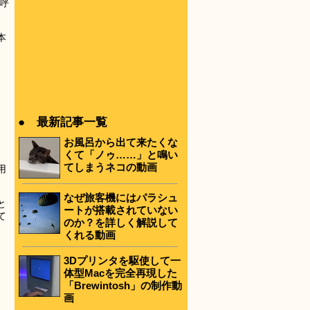
呼
本
● 最新記事一覧
お風呂から出て来たくな
くて「ノゥ……」と鳴い
てしまうネコの動画
用
なぜ旅客機にはパラシュ
と
ートが搭載されていない
て
のか？を詳しく解説して
くれる動画
3Dプリンタを駆使して一
体型Macを完全再現した
「Brewintosh」の制作動
画