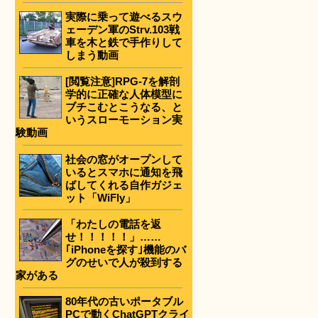
実際に乗って遊べるスウ
ェーデン軍のStrv.103戦
車を木と鉄で手作りして
しまう動画
[閲覧注意]RPG-7を解剖
学的に正確な人体模型に
ブチこむとこうなる、と
いうスローモーション実
験動画
社会の窓がオープンして
いるとスマホに通知を飛
ばしてくれる自作ガジェ
ット「WiFly」
「わたしの電話を返
せ！！！！！」……
｢iPhoneを探す｣機能のバ
グのせいで人が殺到する
家がある
80年代の古いポータブル
PCで動くChatGPTクライ