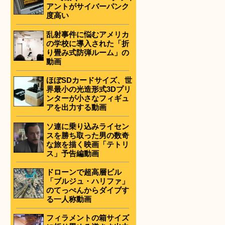
アントがサイバーパンク
度高い
乱射事件に悩むアメリカ
の学校に導入された「折
り畳み式防弾ルーム」の
動画
ほぼSDカードサイズ、世
界最小の光造形式3Dプリ
ンターが小さなフィギュ
アを出力する動画
ソ連に乗り込みライセン
スを勝ち取った男の数奇
な旅を描く映画「テトリ
ス」予告編動画
ドローンで超高層ビル
「ブルジュ・ハリファ」
のてっぺんからダイブす
る一人称動画
フィラメントの箱サイズ