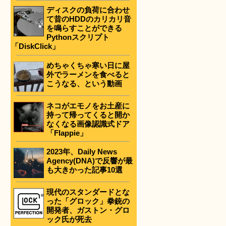
ディスクの負荷に合わせ
て昔のHDDのカリカリ音
を鳴らすことができる
Pythonスクリプト
「DiskClick」
めちゃくちゃ寒い日に屋
外でラーメンを食べると
こうなる、という動画
ネコがエモノをお土産に
持って帰ってくると開か
なくなる画像認識式ドア
「Flappie」
2023年、Daily News
Agency(DNA)で反響が最
も大きかった記事10選
現代のスタンダードとな
った「グロック」拳銃の
開発者、ガストン・グロ
ック氏が死去