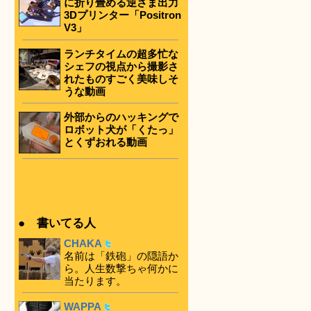
に折り畳める逆さま出力
3Dプリンター「Positron
V3」
ランチタイムの超多忙な
シェフの視点から撮影さ
れたものすごく美味しそ
うな動画
外部からのハッキングで
ロボット犬が「くたっ」
とくずおれる動画
● 書いてる人
CHAKA
名前は「鉄砲」の隠語か
ら。人生数撃ちゃ何かに
当たります。
WAPPA