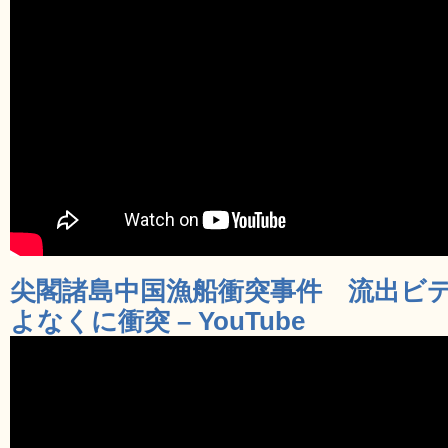
尖閣諸島中国漁船衝突事件 流出ビデ
よなくに衝突 – YouTube