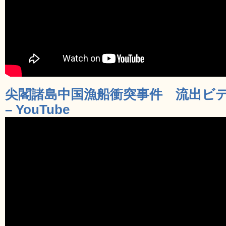
尖閣諸島中国漁船衝突事件 流出ビデオ 
– YouTube