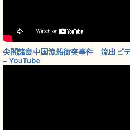
尖閣諸島中国漁船衝突事件 流出ビデオ 
– YouTube