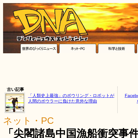
古い記事
「人類史上最強」のボウリング・ロボットが
Face
人間のボウラーに負けた意外な理由
ネット・PC
「尖閣諸島中国漁船衝突事