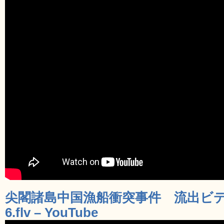
尖閣諸島中国漁船衝突事件 流出ビ
6.flv – YouTube