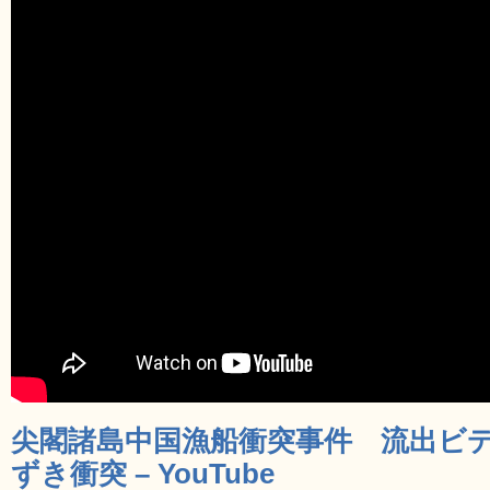
尖閣諸島中国漁船衝突事件 流出ビデオ
ずき衝突 – YouTube