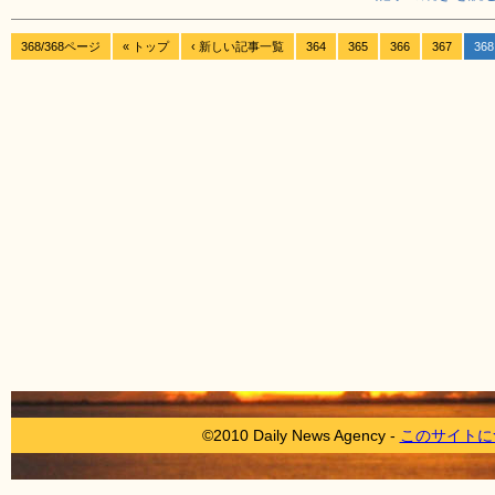
368/368ページ
« トップ
‹ 新しい記事一覧
364
365
366
367
368
©2010 Daily News Agency -
このサイトに