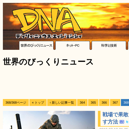
世界のびっくりニュース
368/368ページ
« トップ
‹ 新しい記事一覧
364
365
366
367
368
戦場で果敢
す方法