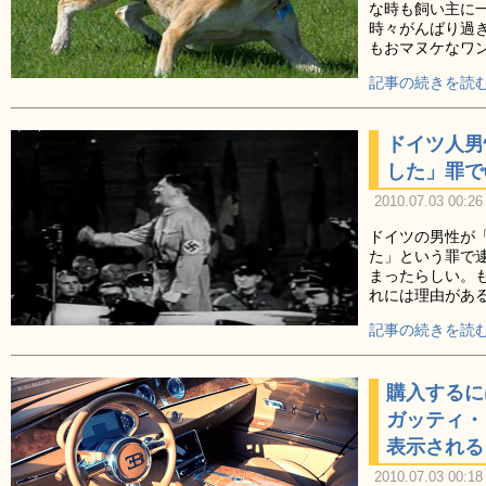
な時も飼い主に
時々がんばり過
もおマヌケなワ
記事の続きを読む
ドイツ人男
した」罪で
2010.07.03 00:26
ドイツの男性が
た」という罪で
まったらしい。
れには理由があ
記事の続きを読む
購入するに
ガッティ・
表示される
2010.07.03 00:18