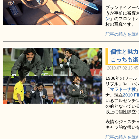
ブランドイメー
うか事前に審査
ン
」のフロントパ
枚の写真です。
記事の続きを読む
個性と魅力
こっちも楽
2010.07.02 13:45
1986年のワー
リブル」や「ハ
「
マラドーナ教
ナ。現在
2010
いるアルゼンチ
の的となってい
以上に個性際立
表情やジェスチ
キャラ的な扱い
記事の続きを読む