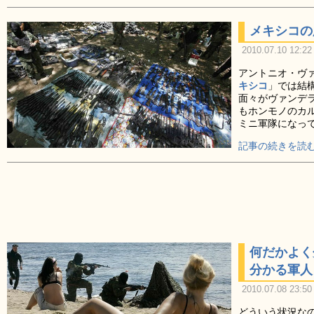
メキシコの
2010.07.10 12:22
アントニオ・ヴ
キシコ
」では結
面々がヴァンデ
もホンモノのカ
ミニ軍隊になっ
記事の続きを読む
何だかよく
分かる軍人
2010.07.08 23:50
どういう状況な