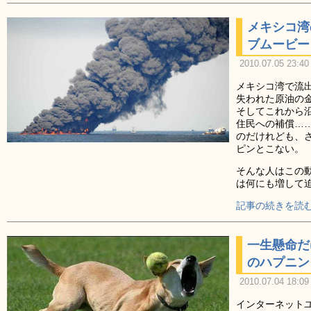
メキシコ湾
ブムービー
2010.07.05 23:40
メキシコ湾で流
失われた原油の
そしてこれから
住民への補償…
のだけれども、
ピンとこない。
そんな人はこの
は何にも増して
記事の続きを読む
一生懸命だ
のハプニン
2010.07.04 18:09
インターネット