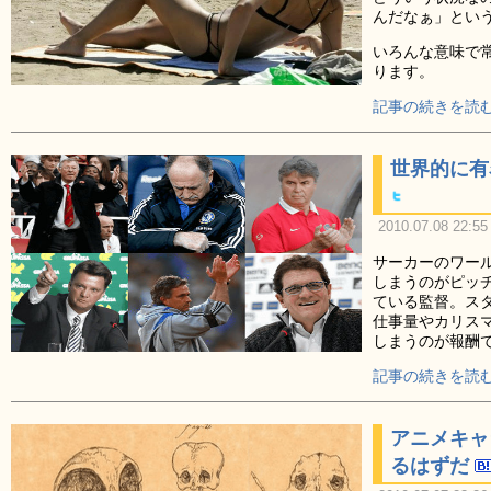
んだなぁ」とい
いろんな意味で
ります。
記事の続きを読む
世界的に有
2010.07.08 22:55
サーカーのワー
しまうのがピッ
ている監督。ス
仕事量やカリス
しまうのが報酬
記事の続きを読む
アニメキャ
るはずだ