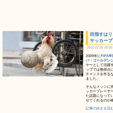
目指すはリ
サッカープ
2010.07.06 00:00
2009年に
FIFA
パ・ゴールデン
ヤーとして活躍
ップでは無得点
チャンスを作る
ました。
そんなメッシに
ッカープレーヤ
た話題になって
せてくれるのか
記事の続きを読む