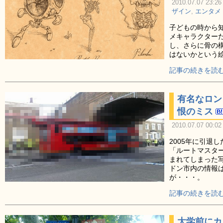
2010.07.07 23:26
ザイン
,
エンタメ
子どもの時から
メキャラクター
し、さらに骨の
はないかという
記事の続きを読む
有名なロン
恨のミス
2010.07.07 00:02
2005年に引退
「ルートマスタ
まれてしまった写
ドン市内の情報
が・・・。
記事の続きを読む
大学前にカ