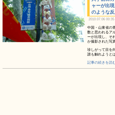
ャーが出現
のような反
2010.07.06 00:35
中国・山東省の
数と思われるア
ーが出現し、そ
か撮影された写
珍しがって目を
誰も触れようと
記事の続きを読む