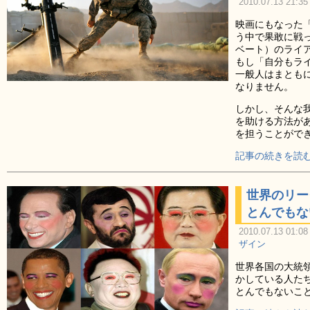
2010.07.13 21:35
映画にもなった
う中で果敢に戦
ベート）のライ
もし「自分もラ
一般人はまとも
なりません。
しかし、そんな
を助ける方法が
を担うことがで
記事の続きを読む
世界のリー
とんでもな
2010.07.13 01:08
ザイン
世界各国の大統
かしている人た
とんでもないこ