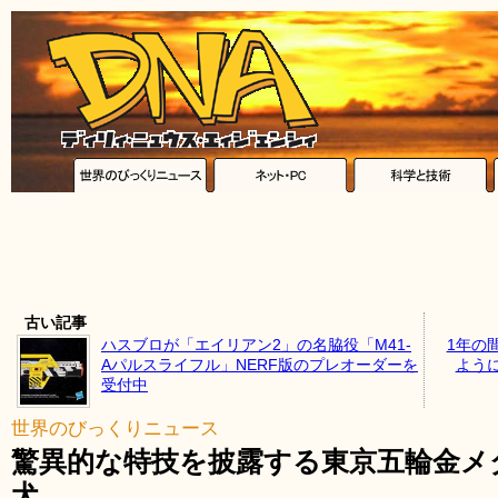
古い記事
ハスブロが「エイリアン2」の名脇役「M41-
1年の
Aパルスライフル」NERF版のプレオーダーを
よう
受付中
世界のびっくりニュース
驚異的な特技を披露する東京五輪金メ
犬