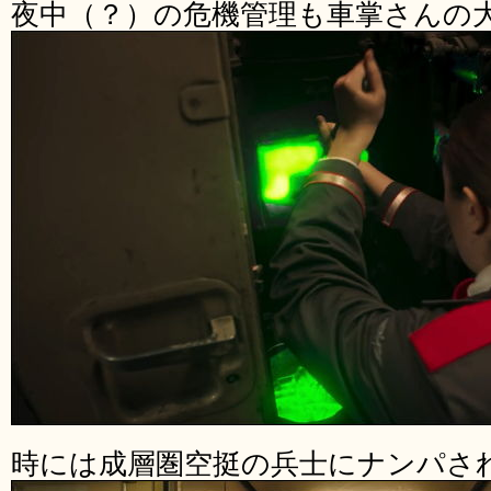
夜中（？）の危機管理も車掌さんの
時には成層圏空挺の兵士にナンパさ