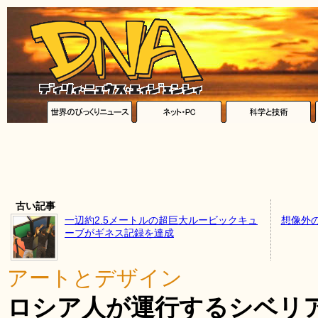
古い記事
一辺約2.5メートルの超巨大ルービックキュ
想像外
ーブがギネス記録を達成
アートとデザイン
ロシア人が運行するシベリ