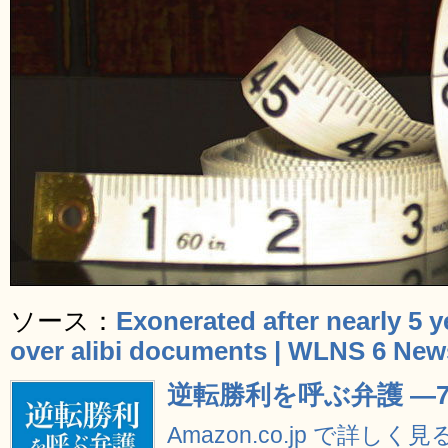
ソース：
Exonerated after nearly 5 
over alibi documents | WLNS 6 New
逆転勝利を呼ぶ弁護 ―
Amazon.co.jp で詳しく見