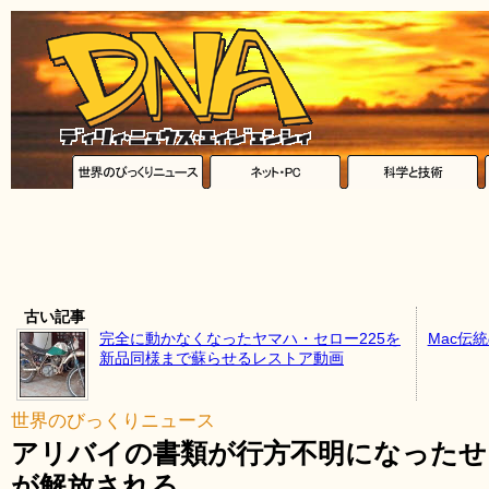
古い記事
完全に動かなくなったヤマハ・セロー225を
Mac伝
新品同様まで蘇らせるレストア動画
世界のびっくりニュース
アリバイの書類が行方不明になったせ
が解放される