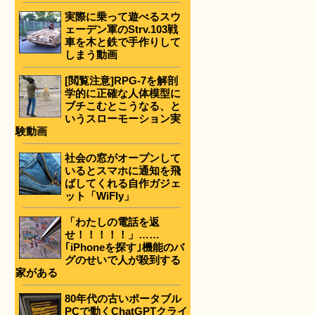
実際に乗って遊べるスウ
ェーデン軍のStrv.103戦
車を木と鉄で手作りして
しまう動画
[閲覧注意]RPG-7を解剖
学的に正確な人体模型に
ブチこむとこうなる、と
いうスローモーション実
験動画
社会の窓がオープンして
いるとスマホに通知を飛
ばしてくれる自作ガジェ
ット「WiFly」
「わたしの電話を返
せ！！！！！」……
｢iPhoneを探す｣機能のバ
グのせいで人が殺到する
家がある
80年代の古いポータブル
PCで動くChatGPTクライ