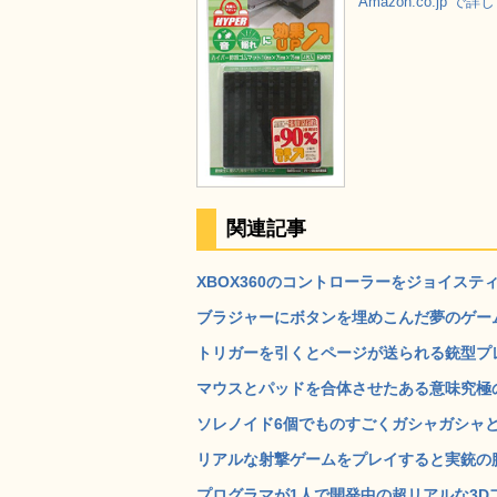
Amazon.co.jp で
関連記事
XBOX360のコントローラーをジョイステ
ブラジャーにボタンを埋めこんだ夢のゲームコント
トリガーを引くとページが送られる銃型プレゼン
マウスとパッドを合体させたある意味究極のF
ソレノイド6個でものすごくガシャガシャと
リアルな射撃ゲームをプレイすると実銃の腕前
プログラマが1人で開発中の超リアルな3Dフライ