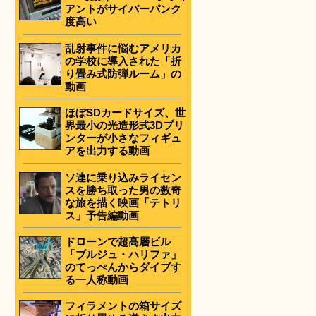
アントがサイバーパンク
度高い
乱射事件に悩むアメリカ
の学校に導入された「折
り畳み式防弾ルーム」の
動画
ほぼSDカードサイズ、世
界最小の光造形式3Dプリ
ンターが小さなフィギュ
アを出力する動画
ソ連に乗り込みライセン
スを勝ち取った男の数奇
な旅を描く映画「テトリ
ス」予告編動画
ドローンで超高層ビル
「ブルジュ・ハリファ」
のてっぺんからダイブす
る一人称動画
フィラメントの箱サイズ