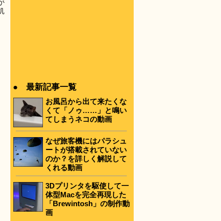
が
机
● 最新記事一覧
お風呂から出て来たくな
くて「ノゥ……」と鳴い
てしまうネコの動画
なぜ旅客機にはパラシュ
ートが搭載されていない
のか？を詳しく解説して
くれる動画
3Dプリンタを駆使して一
体型Macを完全再現した
「Brewintosh」の制作動
画