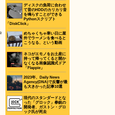
ディスクの負荷に合わせ
て昔のHDDのカリカリ音
を鳴らすことができる
Pythonスクリプト
「DiskClick」
タ
めちゃくちゃ寒い日に屋
外でラーメンを食べると
こうなる、という動画
ネコがエモノをお土産に
持って帰ってくると開か
なくなる画像認識式ドア
「Flappie」
2023年、Daily News
Agency(DNA)で反響が最
も大きかった記事10選
現代のスタンダードとな
った「グロック」拳銃の
開発者、ガストン・グロ
ック氏が死去