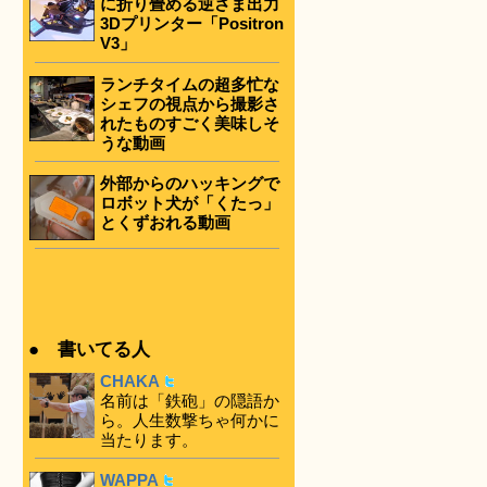
に折り畳める逆さま出力
3Dプリンター「Positron
V3」
ランチタイムの超多忙な
シェフの視点から撮影さ
れたものすごく美味しそ
うな動画
外部からのハッキングで
ロボット犬が「くたっ」
とくずおれる動画
● 書いてる人
CHAKA
名前は「鉄砲」の隠語か
ら。人生数撃ちゃ何かに
当たります。
WAPPA