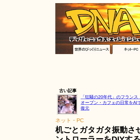
古い記事
「狂騒の20年代」のフランス
オープン・カフェの日常をAI
復元
ネット・PC
机ごとガタガタ振動さ
ントローラーをDIYす