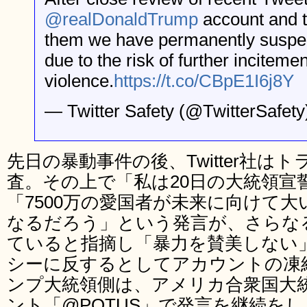
@realDonaldTrump
account and t
them we have permanently suspe
due to the risk of further incitemen
violence.
https://t.co/CBpE1I6j8Y
— Twitter Safety (@TwitterSafet
先日の暴動事件の後、Twitter社は
査。その上で「私は20日の大統領宣
「7500万の愛国者が未来に向けて
なるだろう」という発言が、さらな
ていると指摘し「暴力を賛美しない」と
シーに反するとしてアカウントの凍
ンプ大統領側は、アメリカ合衆国大
ント「@POTUS」で発言を継続を