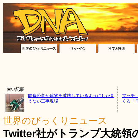
古い記事
肉食恐竜が建物を破壊しているようにしか見
マッチ
えない工事現場
くる「
世界のびっくりニュース
Twitter社がトランプ大統領の