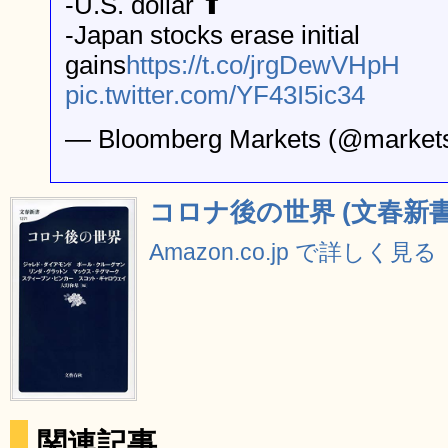
-U.S. dollar ⬆
-Japan stocks erase initial
gains
https://t.co/jrgDewVHpH
pic.twitter.com/YF43I5ic34
— Bloomberg Markets (@market
コロナ後の世界 (文春新書) 
Amazon.co.jp で詳しく見る
関連記事