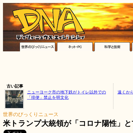
古い記事
ニューヨーク市の地下鉄がトイレ以外での
遠くか
「排便」禁止を明文化
世界のびっくりニュース
米トランプ大統領が「コロナ陽性」とTwi