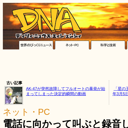
古い記事
AK-47が突然故障してフルオートの暴発が始
「星の王
まってしまった決定的瞬間の動画
年3月5
ネット・PC
電話に向かって叫ぶと録音