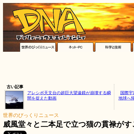
古い記事
アレシボ天文台の超巨大望遠鏡が崩壊する瞬
国際宇
間を捉えた動画
地球へ
世界のびっくりニュース
威風堂々と二本足で立つ猫の貫禄がす