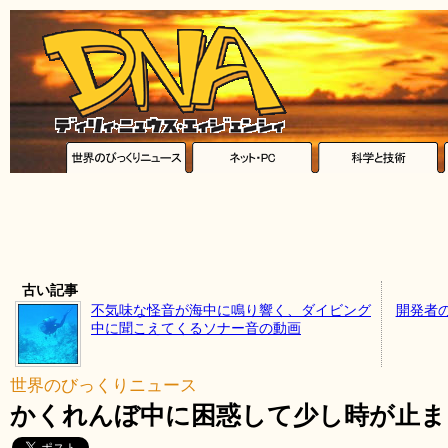
古い記事
不気味な怪音が海中に鳴り響く、ダイビング
開発者
中に聞こえてくるソナー音の動画
世界のびっくりニュース
かくれんぼ中に困惑して少し時が止ま