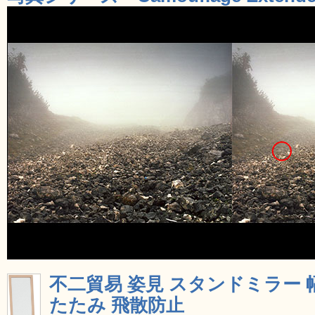
不二貿易 姿見 スタンドミラー 幅
たたみ 飛散防止