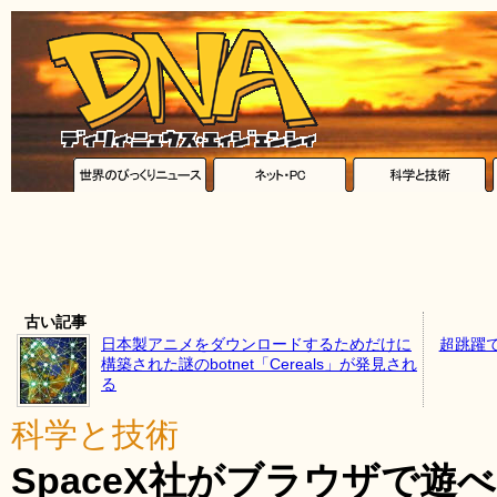
古い記事
日本製アニメをダウンロードするためだけに
超跳躍
構築された謎のbotnet「Cereals」が発見され
る
科学と技術
SpaceX社がブラウザで遊