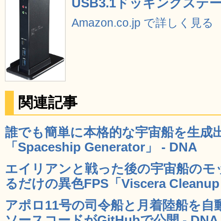
USB3.1ドッキングステー
Amazon.co.jp で詳しく見る
関連記事
誰でも簡単に本格的な宇宙船を生成
「Spaceship Generator」 - DNA
エイリアンと戦った後の宇宙船のモ
るだけの異色FPS「Viscera Cleanup D
アポロ11号の司令船と月着陸船を自
ソースコードがGitHubで公開 - DNA