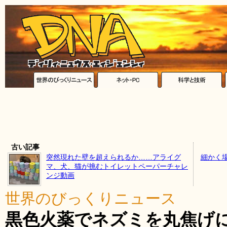
古い記事
突然現れた壁を超えられるか……アライグ
細かく
マ、犬、猫が挑むトイレットペーパーチャレ
ンジ動画
世界のびっくりニュース
黒色火薬でネズミを丸焦げに