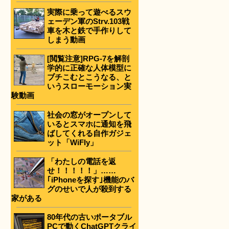
実際に乗って遊べるスウ
ェーデン軍のStrv.103戦
車を木と鉄で手作りして
しまう動画
[閲覧注意]RPG-7を解剖
学的に正確な人体模型に
ブチこむとこうなる、と
いうスローモーション実
験動画
社会の窓がオープンして
いるとスマホに通知を飛
ばしてくれる自作ガジェ
ット「WiFly」
「わたしの電話を返
せ！！！！！」……
｢iPhoneを探す｣機能のバ
グのせいで人が殺到する
家がある
80年代の古いポータブル
PCで動くChatGPTクライ