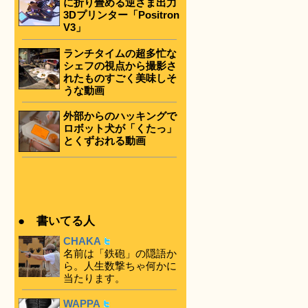
に折り畳める逆さま出力
3Dプリンター「Positron
V3」
ランチタイムの超多忙な
シェフの視点から撮影さ
れたものすごく美味しそ
うな動画
外部からのハッキングで
ロボット犬が「くたっ」
とくずおれる動画
● 書いてる人
CHAKA
名前は「鉄砲」の隠語か
ら。人生数撃ちゃ何かに
当たります。
WAPPA