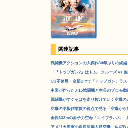
関連記事
戦闘機アクションの大傑作34年ぶりの続編「
「『トップガン2』はトム・クルーズ vs 
CG不使用・全部DIYで「トップガン」ラス
中国が作ったJ-15戦闘機と空母のプロモ動
戦闘機がすぐそばを走り抜けていく空母のオ
空母の甲板作業員の視点で見る「空母から艦
全長333mの原子力空母「エイブラハム・リ
アメリカ海軍の自律型無人航空機「X-47B