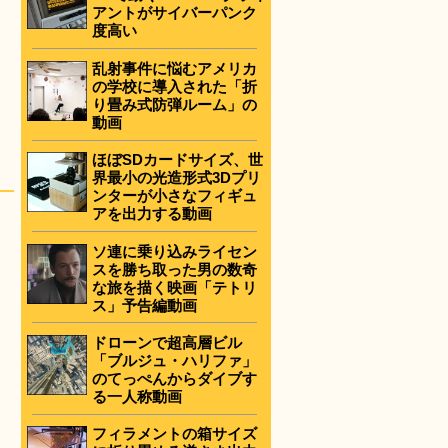
アントがサイバーパンク
度高い
乱射事件に悩むアメリカ
の学校に導入された「折
り畳み式防弾ルーム」の
動画
ほぼSDカードサイズ、世
界最小の光造形式3Dプリ
ンターが小さなフィギュ
アを出力する動画
ソ連に乗り込みライセン
スを勝ち取った男の数奇
な旅を描く映画「テトリ
ス」予告編動画
ドローンで超高層ビル
「ブルジュ・ハリファ」
のてっぺんからダイブす
る一人称動画
フィラメントの箱サイズ