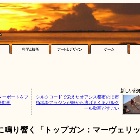
新しい記
ーターボートをブ
シルクロードで栄えたオアシス都市の旧市
撮動画
街地をアラジンが敵から逃げまくるパルク
ール動画がすごい
に鳴り響く「トップガン：マーヴェリ