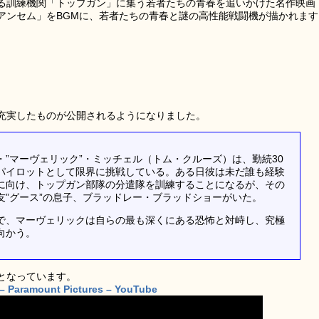
る訓練機関「トップガン」に集う若者たちの青春を追いかけた名作映画
アンセム」をBGMに、若者たちの青春と謎の高性能戦闘機が描かれます
充実したものが公開されるようになりました。
”マーヴェリック”・ミッチェル（トム・クルーズ）は、勤続30
パイロットとして限界に挑戦している。ある日彼は未だ誰も経験
に向け、トップガン部隊の分遣隊を訓練することになるが、その
友”グース”の息子、ブラッドレー・ブラッドショーがいた。
で、マーヴェリックは自らの最も深くにある恐怖と対峙し、究極
向かう。
日となっています。
 – Paramount Pictures – YouTube