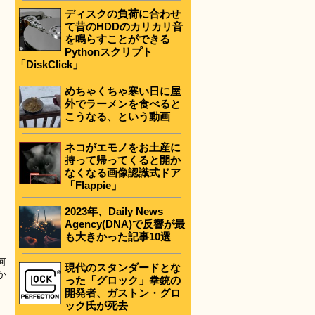
ディスクの負荷に合わせ
て昔のHDDのカリカリ音
を鳴らすことができる
Pythonスクリプト
「DiskClick」
めちゃくちゃ寒い日に屋
外でラーメンを食べると
こうなる、という動画
ネコがエモノをお土産に
持って帰ってくると開か
なくなる画像認識式ドア
「Flappie」
2023年、Daily News
Agency(DNA)で反響が最
も大きかった記事10選
何
現代のスタンダードとな
か
った「グロック」拳銃の
開発者、ガストン・グロ
ック氏が死去