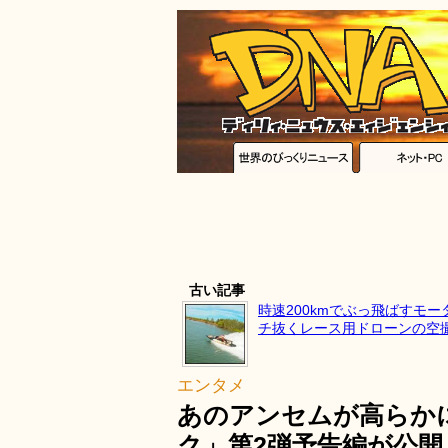
古い記事
時速200kmでぶっ飛ばすモ
チ抜くレース用ドローンの空
エンタメ
あのアンセムが高らか
ク」第2弾予告編が公開