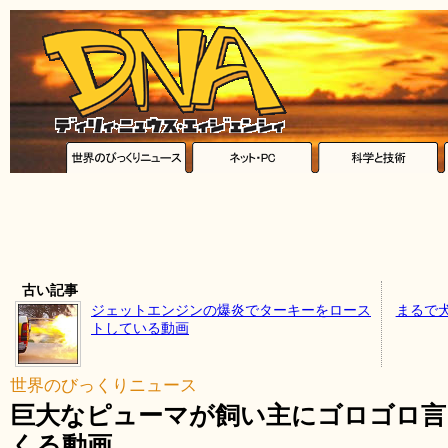
古い記事
ジェットエンジンの爆炎でターキーをロース
まるで
トしている動画
世界のびっくりニュース
巨大なピューマが飼い主にゴロゴロ言
くる動画