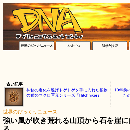
古い記事
神秘の進化を遂げトゲトゲを手に入れた植物
10年前
の種のマクロ写真シリーズ「Hitchhikers」
たの
世界のびっくりニュース
強い風が吹き荒れる山頂から石を崖に
る