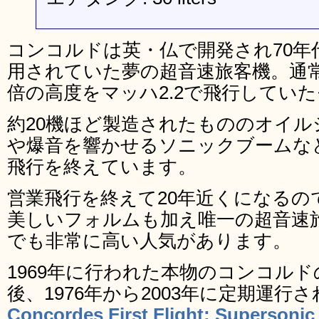
コンコルドは英・仏で開発され70年
用されていた夢の超音速旅客機。通
倍の高度をマッハ2.2で飛行してい
約20機ほど製造されたもののオイ
や爆音を響かせるソニックブームなど
飛行を終えています。
営業飛行を終えて20年近くになるの
美しいフォルムも加え唯一の超音速
でも非常に高い人気があります。
1969年に行われた本物のコンコル
後、1976年から2003年に定期運行
Concordes First Flight: Supersonic T