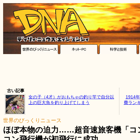
古い記事
女の子（4才）がおもちゃの釣り竿で自分以
191
上の巨大魚を釣り上げてしまう
費ラン
世界のびっくりニュース
ほぼ本物の迫力……超音速旅客機「コ
コン飛行機が初飛行に成功