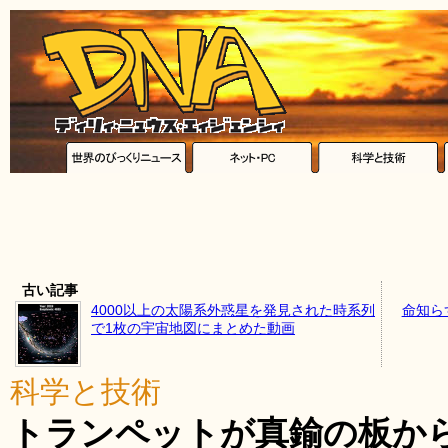
古い記事
4000以上の太陽系外惑星を発見された時系列
命知ら
で1枚の宇宙地図にまとめた動画
科学と技術
トランペットが真鍮の板か