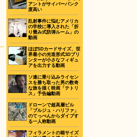
アントがサイバーパンク
度高い
乱射事件に悩むアメリカ
の学校に導入された「折
り畳み式防弾ルーム」の
動画
ほぼSDカードサイズ、世
界最小の光造形式3Dプリ
ンターが小さなフィギュ
アを出力する動画
ソ連に乗り込みライセン
スを勝ち取った男の数奇
な旅を描く映画「テトリ
ス」予告編動画
ドローンで超高層ビル
「ブルジュ・ハリファ」
のてっぺんからダイブす
る一人称動画
フィラメントの箱サイズ