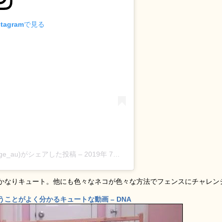
tagramで見る
eorge_au)がシェアした投稿
–
2019年 7月月4日午前2時39分PDT
かなりキュート。他にも色々なネコが色々な方法でフェンスにチャレン
ことがよく分かるキュートな動画 – DNA