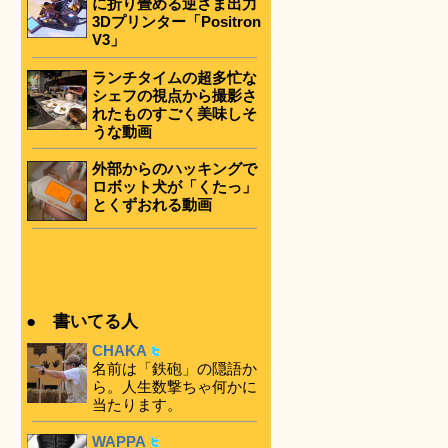
に折り畳める逆さま出力
3Dプリンター「Positron
V3」
ランチタイムの超多忙な
シェフの視点から撮影さ
れたものすごく美味しそ
うな動画
外部からのハッキングで
ロボット犬が「くたっ」
とくずおれる動画
● 書いてる人
CHAKA
名前は「鉄砲」の隠語か
ら。人生数撃ちゃ何かに
当たります。
WAPPA