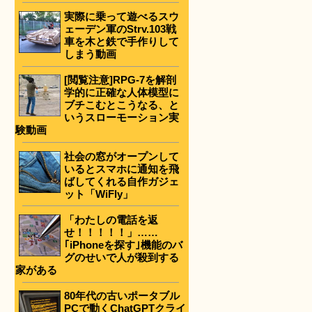
実際に乗って遊べるスウ
ェーデン軍のStrv.103戦
車を木と鉄で手作りして
しまう動画
[閲覧注意]RPG-7を解剖
学的に正確な人体模型に
ブチこむとこうなる、と
いうスローモーション実
験動画
社会の窓がオープンして
いるとスマホに通知を飛
ばしてくれる自作ガジェ
ット「WiFly」
「わたしの電話を返
せ！！！！！」……
｢iPhoneを探す｣機能のバ
グのせいで人が殺到する
家がある
80年代の古いポータブル
PCで動くChatGPTクライ