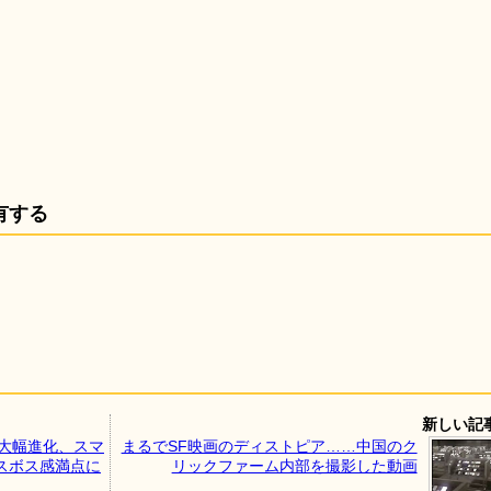
有する
新しい記
大幅進化、スマ
まるでSF映画のディストピア……中国のク
スボス感満点に
リックファーム内部を撮影した動画