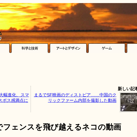
新しい記
大幅進化、スマ
まるでSF映画のディストピア……中国のク
スボス感満点に
リックファーム内部を撮影した動画
でフェンスを飛び越えるネコの動画