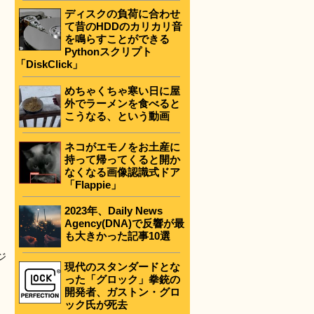
ディスクの負荷に合わせ
て昔のHDDのカリカリ音
を鳴らすことができる
Pythonスクリプト
「DiskClick」
めちゃくちゃ寒い日に屋
外でラーメンを食べると
こうなる、という動画
ネコがエモノをお土産に
持って帰ってくると開か
なくなる画像認識式ドア
「Flappie」
2023年、Daily News
Agency(DNA)で反響が最
も大きかった記事10選
ジ
現代のスタンダードとな
った「グロック」拳銃の
開発者、ガストン・グロ
ック氏が死去