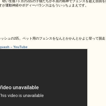
。幼い生後7ヶ月の2匹の子猫たちが不屈の精神でフェンスを超え自由を
すが運動神経やボディーバランスはもういっちょまえです。
カッシュの2匹。ペット用のフェンスをなんとかかんとかよじ登って脱走
。
Squash – YouTube