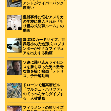
アントがサイバーパンク
度高い
乱射事件に悩むアメリカ
の学校に導入された「折
り畳み式防弾ルーム」の
動画
ほぼSDカードサイズ、世
界最小の光造形式3Dプリ
ンターが小さなフィギュ
アを出力する動画
ソ連に乗り込みライセン
スを勝ち取った男の数奇
な旅を描く映画「テトリ
ス」予告編動画
ドローンで超高層ビル
「ブルジュ・ハリファ」
のてっぺんからダイブす
る一人称動画
フィラメントの箱サイズ