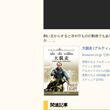
飼い主からすると冷や汗ものの動画でもあ
か……。
大脱走 (アルティメ
Amazon.co.jp 
荒野の七人 アルティメッ
ブリット [DVD]
アルカトラズからの脱出 
荒野の七人 (特別編) [D
スティング [DVD]
関連記事