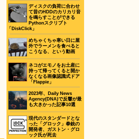
ディスクの負荷に合わせ
て昔のHDDのカリカリ音
を鳴らすことができる
Pythonスクリプト
「DiskClick」
めちゃくちゃ寒い日に屋
外でラーメンを食べると
こうなる、という動画
ネコがエモノをお土産に
持って帰ってくると開か
なくなる画像認識式ドア
「Flappie」
2023年、Daily News
Agency(DNA)で反響が最
も大きかった記事10選
現代のスタンダードとな
った「グロック」拳銃の
開発者、ガストン・グロ
ック氏が死去