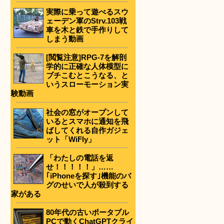
実際に乗って遊べるスウ
ェーデン軍のStrv.103戦
車を木と鉄で手作りして
しまう動画
[閲覧注意]RPG-7を解剖
学的に正確な人体模型に
ブチこむとこうなる、と
いうスローモーション実
験動画
社会の窓がオープンして
いるとスマホに通知を飛
ばしてくれる自作ガジェ
ット「WiFly」
「わたしの電話を返
せ！！！！！」……
｢iPhoneを探す｣機能のバ
グのせいで人が殺到する
家がある
80年代の古いポータブル
PCで動くChatGPTクライ