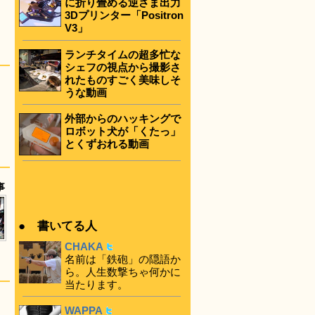
に折り畳める逆さま出力
3Dプリンター「Positron
V3」
ランチタイムの超多忙な
シェフの視点から撮影さ
れたものすごく美味しそ
うな動画
外部からのハッキングで
ロボット犬が「くたっ」
とくずおれる動画
事
● 書いてる人
CHAKA
名前は「鉄砲」の隠語か
ら。人生数撃ちゃ何かに
当たります。
WAPPA