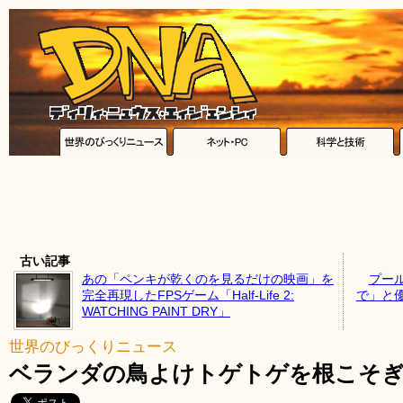
古い記事
あの「ペンキが乾くのを見るだけの映画」を
プー
完全再現したFPSゲーム「Half-Life 2:
で」と
WATCHING PAINT DRY」
世界のびっくりニュース
ベランダの鳥よけトゲトゲを根こそ