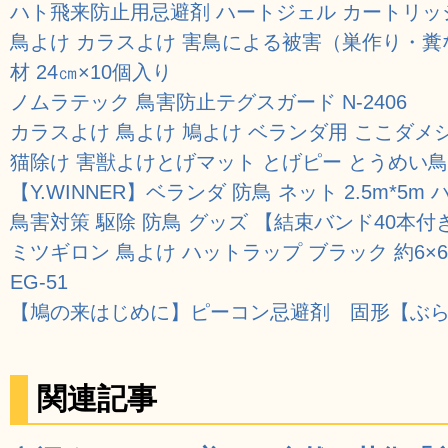
ハト飛来防止用忌避剤 ハートジェル カートリッジ
鳥よけ カラスよけ 害鳥による被害（巣作り・糞
材 24㎝×10個入り
ノムラテック 鳥害防止テグスガード N-2406
カラスよけ 鳥よけ 鳩よけ ベランダ用 ここダメ
猫除け 害獣よけとげマット とげピー とうめい鳥よけ
【Y.WINNER】ベランダ 防鳥 ネット 2.5m*5
鳥害対策 駆除 防鳥 グッズ 【結束バンド40本
ミツギロン 鳥よけ ハットラップ ブラック 約6×6
EG-51
【鳩の来はじめに】ピーコン忌避剤 固形【ぶ
関連記事