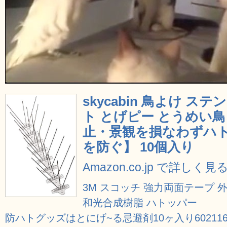
skycabin 鳥よけ 
ト とげピー とうめい
止・景観を損なわずハ
を防ぐ】 10個入り
Amazon.co.jp で詳しく見
3M スコッチ 強力両面テープ 外壁面
和光合成樹脂 ハトッパー
防ハトグッズはとにげ~る忌避剤10ヶ入り60211