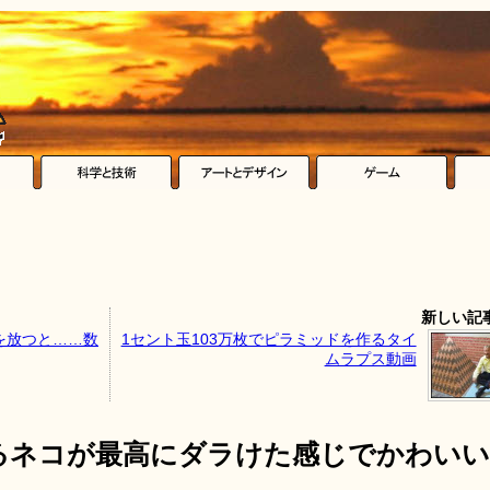
新しい記
を放つと……数
1セント玉103万枚でピラミッドを作るタイ
ムラプス動画
るネコが最高にダラけた感じでかわいい