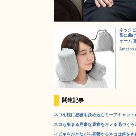
ネックピ
形に曲げ
ォーム 
Amazon
関連記事
ネコを枕に昼寝を決め込むミーアキャットが
ネコも集まる見事な昼寝をキメる毛づくろい
イビキをかきながら昼寝するネコは何をされ