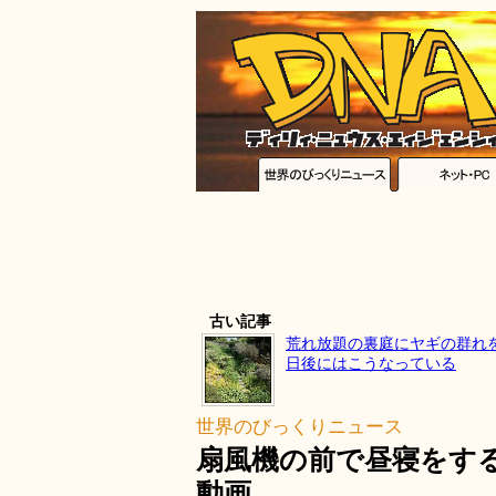
古い記事
荒れ放題の裏庭にヤギの群れ
日後にはこうなっている
世界のびっくりニュース
扇風機の前で昼寝をす
動画