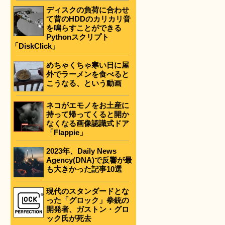
ディスクの負荷に合わせ
て昔のHDDのカリカリ音
を鳴らすことができる
Pythonスクリプト
「DiskClick」
めちゃくちゃ寒い日に屋
外でラーメンを食べると
こうなる、という動画
ネコがエモノをお土産に
持って帰ってくると開か
なくなる画像認識式ドア
「Flappie」
2023年、Daily News
Agency(DNA)で反響が最
も大きかった記事10選
現代のスタンダードとな
った「グロック」拳銃の
開発者、ガストン・グロ
ック氏が死去