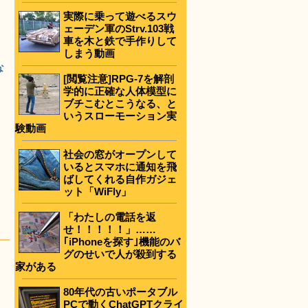
実際に乗って遊べるスウ
ェーデン軍のStrv.103戦
車を木と鉄で手作りして
しまう動画
な
[閲覧注意]RPG-7を解剖
フ
学的に正確な人体模型に
ブチこむとこうなる、と
いうスローモーション実
験動画
社会の窓がオープンして
いるとスマホに通知を飛
ばしてくれる自作ガジェ
ット「WiFly」
「わたしの電話を返
せ！！！！！」……
｢iPhoneを探す｣機能のバ
グのせいで人が殺到する
家がある
80年代の古いポータブル
PCで動くChatGPTクライ