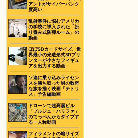
アントがサイバーパンク
度高い
乱射事件に悩むアメリカ
の学校に導入された「折
り畳み式防弾ルーム」の
動画
ほぼSDカードサイズ、世
界最小の光造形式3Dプリ
ンターが小さなフィギュ
アを出力する動画
ソ連に乗り込みライセン
スを勝ち取った男の数奇
な旅を描く映画「テトリ
ス」予告編動画
ドローンで超高層ビル
「ブルジュ・ハリファ」
のてっぺんからダイブす
る一人称動画
フィラメントの箱サイズ