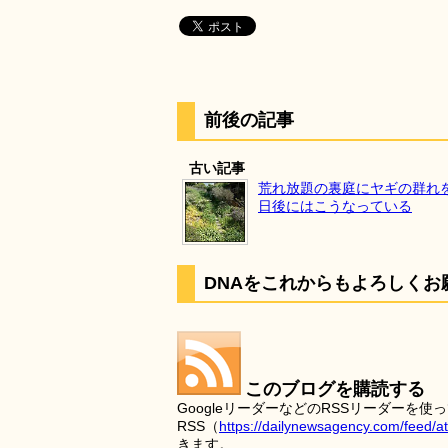
前後の記事
古い記事
荒れ放題の裏庭にヤギの群れ
日後にはこうなっている
DNAをこれからもよろしくお
このブログを購読する
GoogleリーダーなどのRSSリーダー
RSS（
https://dailynewsagency.com/feed/a
きます。