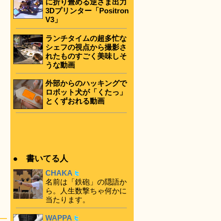
に折り畳める逆さま出力
3Dプリンター「Positron
V3」
ランチタイムの超多忙な
シェフの視点から撮影さ
れたものすごく美味しそ
うな動画
外部からのハッキングで
ロボット犬が「くたっ」
とくずおれる動画
● 書いてる人
CHAKA
名前は「鉄砲」の隠語か
ら。人生数撃ちゃ何かに
当たります。
WAPPA