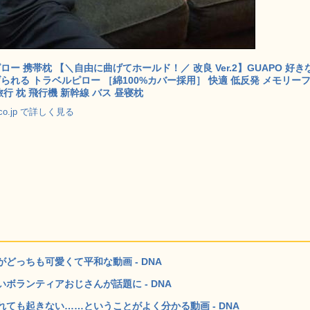
ロー 携帯枕 【＼自由に曲げてホールド！／ 改良 Ver.2】GUAPO 好き
られる トラベルピロー ［綿100%カバー採用］ 快適 低反発 メモリー
旅行 枕 飛行機 新幹線 バス 昼寝枕
.co.jp で詳しく見る
どっちも可愛くて平和な動画 - DNA
ボランティアおじさんが話題に - DNA
ても起きない……ということがよく分かる動画 - DNA