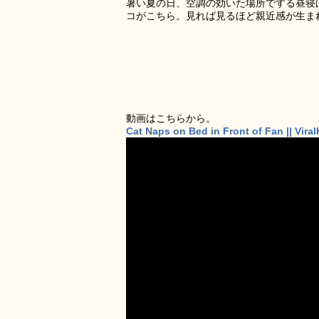
暑い夏の日、空調の効いた場所でする昼寝
コがこちら。見れば見るほど親近感が生ま
動画はこちらから。
Cat Naps on Bed in Front of Fan || Vir