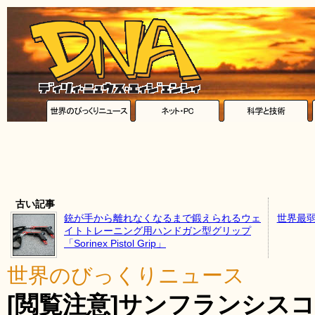
古い記事
銃が手から離れなくなるまで鍛えられるウェ
世界最弱
イトトレーニング用ハンドガン型グリップ
「Sorinex Pistol Grip」
世界のびっくりニュース
[閲覧注意]サンフランシス