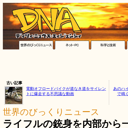
古い記事
電動オフロードバイクが道なき道をサイレン
あのハ
トに爆走する不思議な動画
で鳴
世界のびっくりニュース
ライフルの銃身を内部から