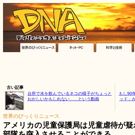
古い記事
台所で水を飲んでいるネコの様子がちょっと
もし90
おかしいかもしれない……という動画
ッド」
世界のびっくりニュース
アメリカの児童保護局は児童虐待が疑
部隊を突入させることができる