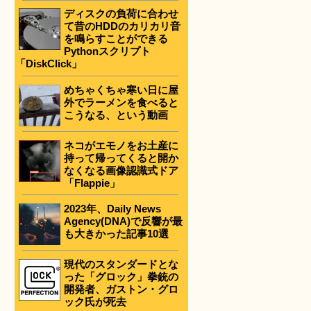
ディスクの負荷に合わせ
て昔のHDDのカリカリ音
を鳴らすことができる
Pythonスクリプト
「DiskClick」
めちゃくちゃ寒い日に屋
外でラーメンを食べると
こうなる、という動画
ネコがエモノをお土産に
持って帰ってくると開か
なくなる画像認識式ドア
「Flappie」
2023年、Daily News
Agency(DNA)で反響が最
も大きかった記事10選
現代のスタンダードとな
った「グロック」拳銃の
開発者、ガストン・グロ
ック氏が死去