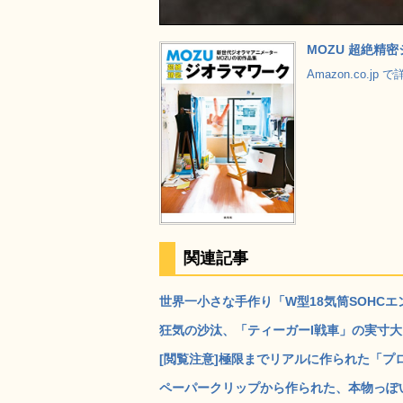
MOZU 超絶精
Amazon.co.jp
関連記事
世界一小さな手作り「W型18気筒SOHCエ
狂気の沙汰、「ティーガーI戦車」の実寸大・
[閲覧注意]極限までリアルに作られた「プロ
ペーパークリップから作られた、本物っぽい質