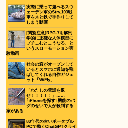
実際に乗って遊べるスウ
ェーデン軍のStrv.103戦
車を木と鉄で手作りして
しまう動画
[閲覧注意]RPG-7を解剖
学的に正確な人体模型に
ブチこむとこうなる、と
いうスローモーション実
験動画
社会の窓がオープンして
いるとスマホに通知を飛
ばしてくれる自作ガジェ
ット「WiFly」
「わたしの電話を返
せ！！！！！」……
｢iPhoneを探す｣機能のバ
グのせいで人が殺到する
家がある
80年代の古いポータブル
PCで動くChatGPTクライ