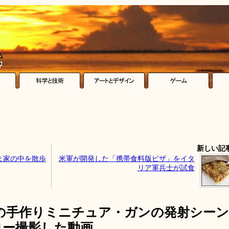
新しい記
ま家の中を散歩
米軍が開発した「携帯食料版ピザ」をイタ
リア軍兵士が試食
りの手作りミニチュア・ガンの発射シーン
スロー撮影した動画