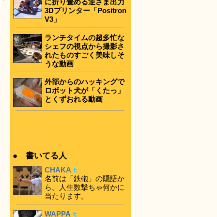
に折り畳める逆さま出力
3Dプリンター「Positron
V3」
ランチタイムの超多忙な
シェフの視点から撮影さ
れたものすごく美味しそ
うな動画
外部からのハッキングで
ロボット犬が「くたっ」
とくずおれる動画
● 書いてる人
CHAKA
名前は「鉄砲」の隠語か
ら。人生数撃ちゃ何かに
当たります。
WAPPA