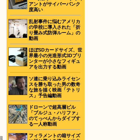
アントがサイバーパンク
度高い
乱射事件に悩むアメリカ
の学校に導入された「折
り畳み式防弾ルーム」の
動画
ほぼSDカードサイズ、世
界最小の光造形式3Dプリ
ンターが小さなフィギュ
アを出力する動画
ソ連に乗り込みライセン
スを勝ち取った男の数奇
な旅を描く映画「テトリ
ス」予告編動画
ドローンで超高層ビル
「ブルジュ・ハリファ」
のてっぺんからダイブす
る一人称動画
フィラメントの箱サイズ
回