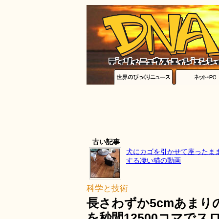
古い記事
犬にカゴを引かせて座ったま
する凄い猫の動画
科学と技術
長さわずか5cmあま
を秒間12500コマで