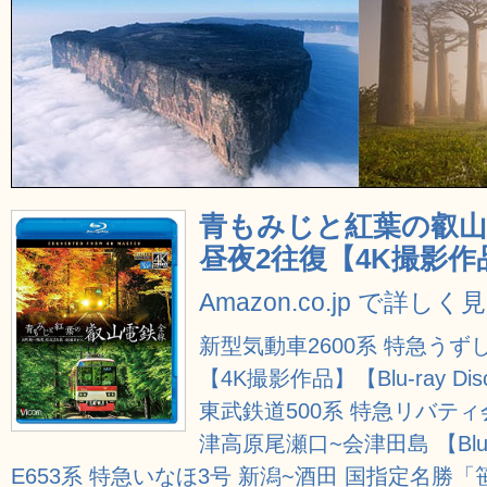
青もみじと紅葉の叡山
昼夜2往復【4K撮影作品】 
Amazon.co.jp で詳しく
新型気動車2600系 特急うず
【4K撮影作品】【Blu-ray Dis
東武鉄道500系 特急リバティ
津高原尾瀬口~会津田島 【Blu-r
E653系 特急いなほ3号 新潟~酒田 国指定名勝「笹