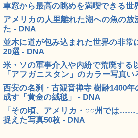
車窓から最高の眺めを満喫できる世界の
アメリカの人里離れた湖への魚の放
た - DNA
並木に道が包み込まれた世界の非常
20選 - DNA
米・ソの軍事介入や内紛で荒廃する
「アフガニスタン」のカラー写真いろい
西安の名刹・古観音禅寺 樹齢1400
成す「黄金の絨毯」 - DNA
「その頃、アメリカ・○○州では……
捉えた写真50枚 - DNA