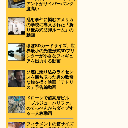
アントがサイバーパンク
度高い
乱射事件に悩むアメリカ
の学校に導入された「折
り畳み式防弾ルーム」の
動画
ほぼSDカードサイズ、世
界最小の光造形式3Dプリ
ンターが小さなフィギュ
アを出力する動画
ソ連に乗り込みライセン
スを勝ち取った男の数奇
な旅を描く映画「テトリ
ス」予告編動画
ドローンで超高層ビル
「ブルジュ・ハリファ」
のてっぺんからダイブす
る一人称動画
フィラメントの箱サイズ