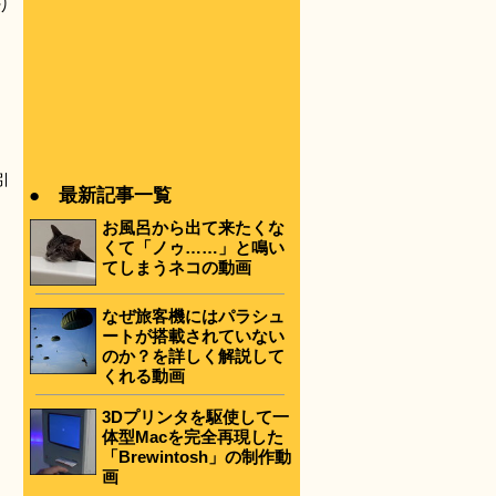
り
引
● 最新記事一覧
お風呂から出て来たくな
くて「ノゥ……」と鳴い
てしまうネコの動画
なぜ旅客機にはパラシュ
ートが搭載されていない
のか？を詳しく解説して
くれる動画
3Dプリンタを駆使して一
体型Macを完全再現した
「Brewintosh」の制作動
画