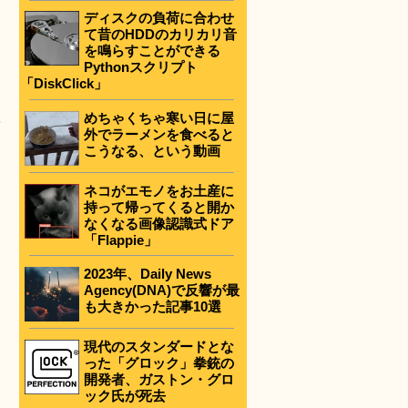
ディスクの負荷に合わせ
て昔のHDDのカリカリ音
を鳴らすことができる
Pythonスクリプト
「DiskClick」
入
めちゃくちゃ寒い日に屋
外でラーメンを食べると
こうなる、という動画
ネコがエモノをお土産に
持って帰ってくると開か
なくなる画像認識式ドア
「Flappie」
2023年、Daily News
Agency(DNA)で反響が最
も大きかった記事10選
現代のスタンダードとな
った「グロック」拳銃の
開発者、ガストン・グロ
ック氏が死去