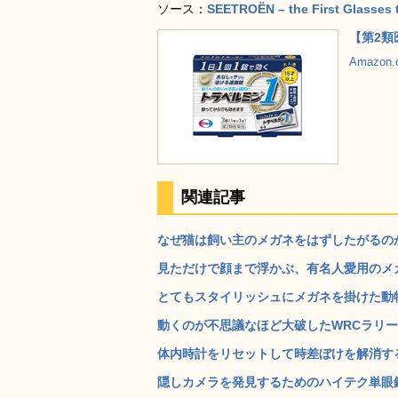
ソース：
SEETROËN – the First Glasses t
【第2類
Amazon
関連記事
なぜ猫は飼い主のメガネをはずしたがるのか
見ただけで顔まで浮かぶ、有名人愛用のメガネの写真
とてもスタイリッシュにメガネを掛けた動物た
動くのが不思議なほど大破したWRCラリーカ
体内時計をリセットして時差ぼけを解消する不思
隠しカメラを発見するためのハイテク単眼鏡「SpyF