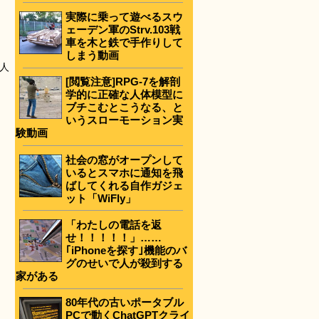
実際に乗って遊べるスウ
ェーデン軍のStrv.103戦
車を木と鉄で手作りして
しまう動画
人
[閲覧注意]RPG-7を解剖
学的に正確な人体模型に
ブチこむとこうなる、と
いうスローモーション実
験動画
社会の窓がオープンして
いるとスマホに通知を飛
ばしてくれる自作ガジェ
ット「WiFly」
「わたしの電話を返
せ！！！！！」……
｢iPhoneを探す｣機能のバ
グのせいで人が殺到する
家がある
80年代の古いポータブル
PCで動くChatGPTクライ