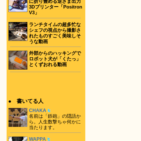
に折り畳める逆さま出力
3Dプリンター「Positron
V3」
ランチタイムの超多忙な
シェフの視点から撮影さ
れたものすごく美味しそ
うな動画
外部からのハッキングで
ロボット犬が「くたっ」
とくずおれる動画
● 書いてる人
CHAKA
名前は「鉄砲」の隠語か
ら。人生数撃ちゃ何かに
当たります。
WAPPA