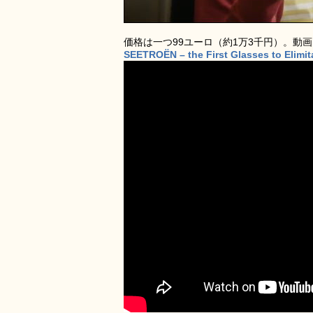
価格は一つ99ユーロ（約1万3千円）。動
SEETROËN – the First Glasses to Elimi