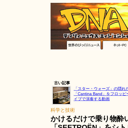
古い記事
「スター・ウォーズ」の隠れ
「Cantina Band」をフロ
イブで演奏する動画
科学と技術
かけるだけで乗り物酔
「SEETROËN」をシ