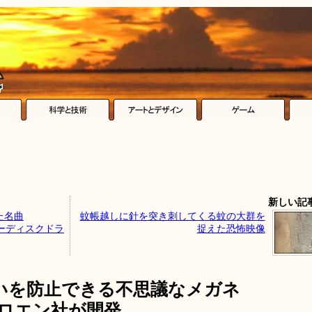
新しい記
た名曲
蚊帳越しに針を突き刺してくる蚊の大群を
ッピーディスクドラ
捉えた恐怖映像
いを防止できる不思議なメガネ
トロエン社が開発