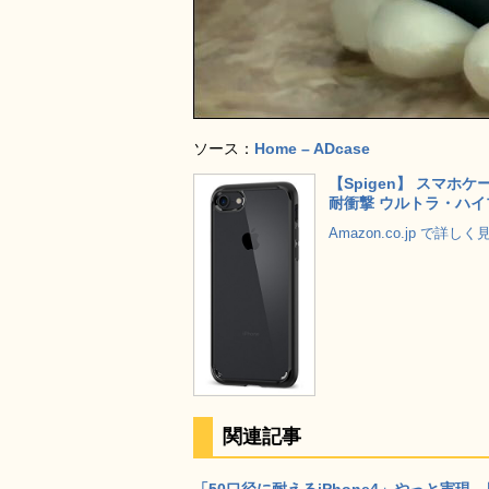
ソース：
Home – ADcase
【Spigen】 スマホケー
耐衝撃 ウルトラ・ハイブリ
Amazon.co.jp で詳しく
関連記事
「50口径に耐えるiPhone4」やっと実現、