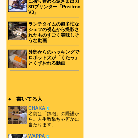
に折り畳める逆さま出力
3Dプリンター「Positron
V3」
ランチタイムの超多忙な
シェフの視点から撮影さ
れたものすごく美味しそ
うな動画
外部からのハッキングで
ロボット犬が「くたっ」
とくずおれる動画
● 書いてる人
CHAKA
名前は「鉄砲」の隠語か
ら。人生数撃ちゃ何かに
当たります。
WAPPA