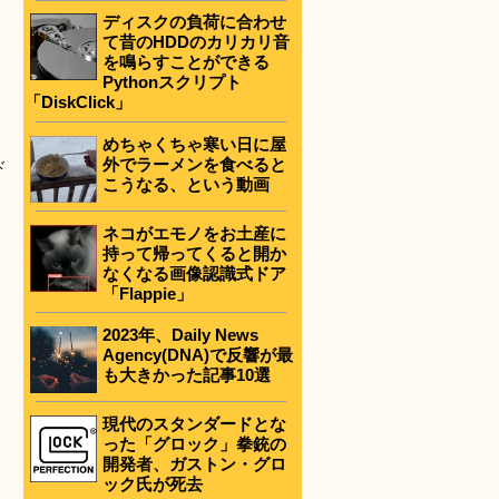
ディスクの負荷に合わせ
て昔のHDDのカリカリ音
を鳴らすことができる
Pythonスクリプト
「DiskClick」
めちゃくちゃ寒い日に屋
外でラーメンを食べると
ド
こうなる、という動画
ネコがエモノをお土産に
持って帰ってくると開か
なくなる画像認識式ドア
「Flappie」
2023年、Daily News
Agency(DNA)で反響が最
も大きかった記事10選
現代のスタンダードとな
った「グロック」拳銃の
開発者、ガストン・グロ
ック氏が死去