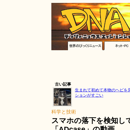
古い記事
生まれて初めて本物のヘビを
ションがすごい
科学と技術
スマホの落下を検知し
「ADcase」の動画