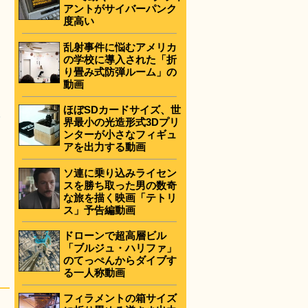
アントがサイバーパンク
度高い
乱射事件に悩むアメリカ
の学校に導入された「折
り畳み式防弾ルーム」の
動画
ほぼSDカードサイズ、世
界最小の光造形式3Dプリ
ンターが小さなフィギュ
アを出力する動画
ソ連に乗り込みライセン
スを勝ち取った男の数奇
な旅を描く映画「テトリ
ス」予告編動画
ドローンで超高層ビル
「ブルジュ・ハリファ」
のてっぺんからダイブす
る一人称動画
フィラメントの箱サイズ