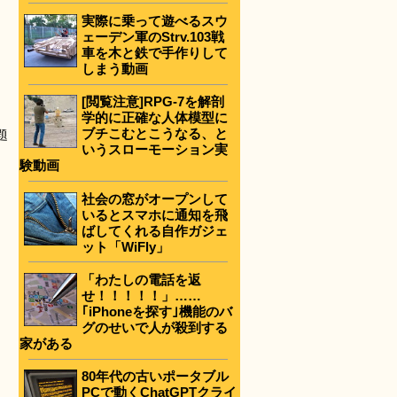
実際に乗って遊べるスウ
ェーデン軍のStrv.103戦
車を木と鉄で手作りして
しまう動画
[閲覧注意]RPG-7を解剖
学的に正確な人体模型に
ブチこむとこうなる、と
題
いうスローモーション実
験動画
社会の窓がオープンして
いるとスマホに通知を飛
ばしてくれる自作ガジェ
ット「WiFly」
「わたしの電話を返
せ！！！！！」……
｢iPhoneを探す｣機能のバ
グのせいで人が殺到する
家がある
80年代の古いポータブル
PCで動くChatGPTクライ