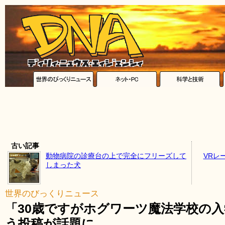
古い記事
動物病院の診療台の上で完全にフリーズして
VRレ
しまった犬
世界のびっくりニュース
「30歳ですがホグワーツ魔法学校の
う投稿が話題に