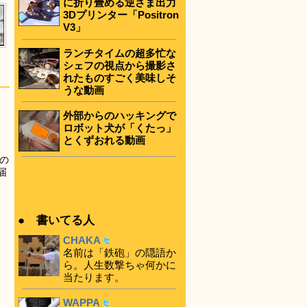
に折り畳める逆さま出力
3Dプリンター「Positron
V3」
ランチタイムの超多忙な
シェフの視点から撮影さ
れたものすごく美味しそ
うな動画
外部からのハッキングで
ロボット犬が「くたっ」
とくずおれる動画
の
届
● 書いてる人
CHAKA
名前は「鉄砲」の隠語か
ら。人生数撃ちゃ何かに
当たります。
WAPPA