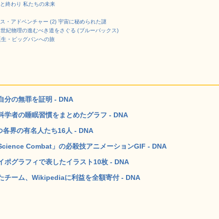
と終わり 私たちの未来
る
・アドベンチャー (2) 宇宙に秘められた謎
1世紀物理の進むべき道をさぐる (ブルーバックス)
の誕生・ビッグバンへの旅
の無罪を証明 - DNA
学者の睡眠習慣をまとめたグラフ - DNA
各界の有名人たち16人 - DNA
nce Combat」の必殺技アニメーションGIF - DNA
グラフィで表したイラスト10枚 - DNA
ム、Wikipediaに利益を全額寄付 - DNA