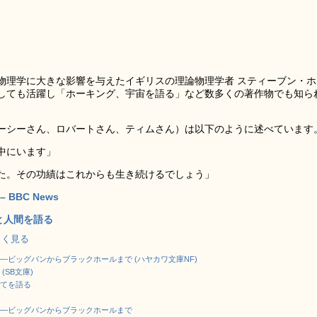
物理学に大きな影響を与えたイギリスの理論物理学者 スティーブン・ホ
しても活躍し「ホーキング、宇宙を語る」など数多くの著作物でも知ら
ルーシーさん、ロバートさん、ティムさん）は以下のように述べています
中にいます」
た。その功績はこれからも生き続けるでしょう」
 – BBC News
と人間を語る
詳しく見る
―ビッグバンからブラックホールまで (ハヤカワ文庫NF)
(SB文庫)
べてを語る
る
る―ビッグバンからブラックホールまで