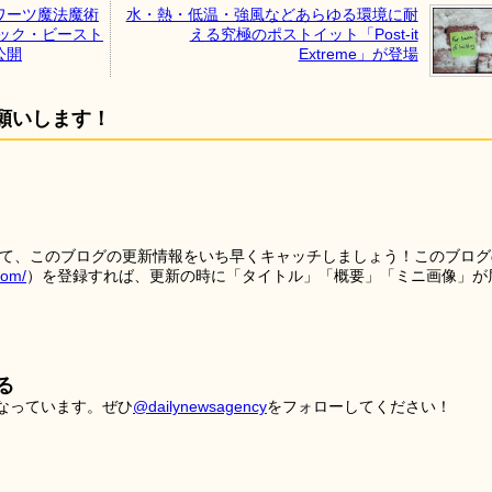
ワーツ魔法魔術
水・熱・低温・強風などあらゆる環境に耐
ック・ビースト
える究極のポストイット「Post-it
公開
Extreme」が登場
願いします！
を使って、このブログの更新情報をいち早くキャッチしましょう！このブログ
tom/
）を登録すれば、更新の時に「タイトル」「概要」「ミニ画像」が
る
こなっています。ぜひ
@dailynewsagency
をフォローしてください！