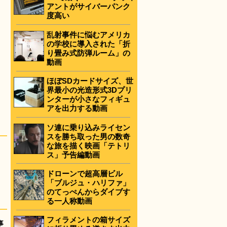
アントがサイバーパンク
度高い
乱射事件に悩むアメリカ
の学校に導入された「折
り畳み式防弾ルーム」の
動画
ほぼSDカードサイズ、世
界最小の光造形式3Dプリ
ンターが小さなフィギュ
アを出力する動画
ソ連に乗り込みライセン
スを勝ち取った男の数奇
な旅を描く映画「テトリ
ス」予告編動画
ドローンで超高層ビル
「ブルジュ・ハリファ」
のてっぺんからダイブす
る一人称動画
フィラメントの箱サイズ
事