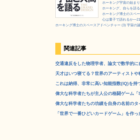
ホーキング宇宙の始まり
ホーキング、自らを語
ホーキング博士のスペース
心は量子で語れるか―2
ホーキング博士のスペースアドベンチャー (3) 宇宙
関連記事
交通違反をした物理学者、論文で数学的に自分
天才はいつ寝てる？世界のアーティストや科
これは納得、非常に高い知能指数(IQ)を持つ
偉大な科学者たちが主人公の格闘ゲーム「Scie
偉大な科学者たちの功績を自身の名前のタイポ
「世界で一番ひどいカードゲーム」を作ったチー