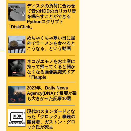
ディスクの負荷に合わせ
て昔のHDDのカリカリ音
を鳴らすことができる
Pythonスクリプト
「DiskClick」
めちゃくちゃ寒い日に屋
外でラーメンを食べると
こうなる、という動画
ネコがエモノをお土産に
持って帰ってくると開か
なくなる画像認識式ドア
「Flappie」
2023年、Daily News
Agency(DNA)で反響が最
も大きかった記事10選
現代のスタンダードとな
った「グロック」拳銃の
開発者、ガストン・グロ
ック氏が死去