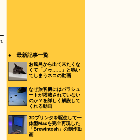
ー
れ
● 最新記事一覧
。
お風呂から出て来たくな
くて「ノゥ……」と鳴い
てしまうネコの動画
なぜ旅客機にはパラシュ
ートが搭載されていない
のか？を詳しく解説して
くれる動画
3Dプリンタを駆使して一
体型Macを完全再現した
「Brewintosh」の制作動
画