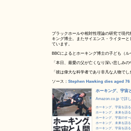
ブラックホールや相対性理論の研究で現代
キング博士。またサイエンス・ライターと
ています。
BBCによるとホーキング博士の子ども（
「本日、最愛の父が亡くなり深い悲しみの
「彼は偉大な科学者であり非凡な人物でし
ソース：
Stephen Hawking dies aged 76
ホーキング、宇宙
Amazon.co.jp で
ホーキング、宇宙を語る
ホーキング、未来を語る 
ホーキング、宇宙のす
ホーキング、未来を語
ホーキング、宇宙を語