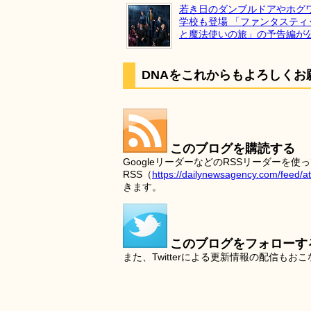
若き日のダンブルドアやホグ
学校も登場 「ファンタスティ
と魔法使いの旅」の予告編が
DNAをこれからもよろしくお
このブログを購読する
GoogleリーダーなどのRSSリーダー
RSS（
https://dailynewsagency.com/feed/a
きます。
このブログをフォローす
また、Twitterによる更新情報の配信もお