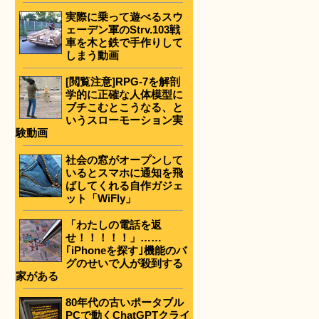
実際に乗って遊べるスウ
ェーデン軍のStrv.103戦
車を木と鉄で手作りして
しまう動画
[閲覧注意]RPG-7を解剖
学的に正確な人体模型に
ブチこむとこうなる、と
いうスローモーション実
験動画
社会の窓がオープンして
いるとスマホに通知を飛
ばしてくれる自作ガジェ
ット「WiFly」
「わたしの電話を返
せ！！！！！」……
｢iPhoneを探す｣機能のバ
グのせいで人が殺到する
家がある
80年代の古いポータブル
PCで動くChatGPTクライ