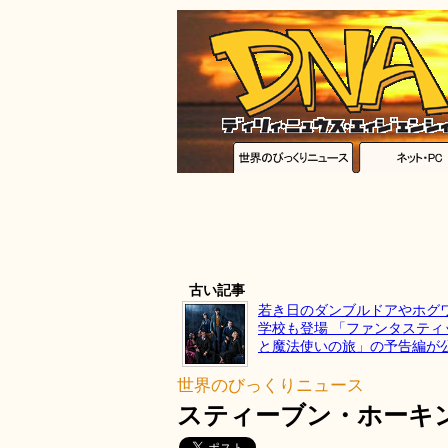
古い記事
若き日のダンブルドアやホグ
学校も登場 「ファンタスティ
と魔法使いの旅」の予告編が
世界のびっくりニュース
スティーブン・ホーキン