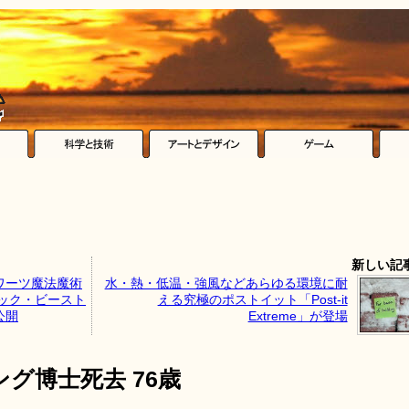
新しい記
ワーツ魔法魔術
水・熱・低温・強風などあらゆる環境に耐
ック・ビースト
える究極のポストイット「Post-it
公開
Extreme」が登場
グ博士死去 76歳