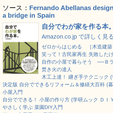
ソース：
Fernando Abellanas design
a bridge in Spain
自分でわが家を作る本
Amazon.co.jp で詳しく見
ゼロからはじめる ［木造建築
笑って！古民家再生 失敗した
自作の小屋で暮らそう ──Ｂラ
焚き火の達人
木工上達！ 継ぎ手テクニック 
決定版 自分でできるリフォーム＆修繕大百科 (
小屋入門
自分でできる！ 小屋の作り方 (学研ムック ＤＩ
やさしく学ぶ 菜園DIY入門