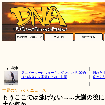
古い記事
アニメーターがウォーキングマシンで100通
慣れた
りの歩き方を実演してみる動画
側から
世界のびっくりニュース
もうここでは泳げない……大嵐の後に
大な何か