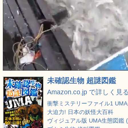
未確認生物 超謎図鑑
Amazon.co.jp で詳しく見
衝撃ミステリーファイル1 UM
大迫力! 日本の妖怪大百科
ヴィジュアル版 UMA生態図鑑 (ム