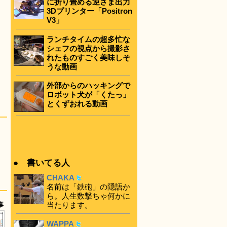
に折り畳める逆さま出力
3Dプリンター「Positron
V3」
ランチタイムの超多忙な
シェフの視点から撮影さ
れたものすごく美味しそ
うな動画
外部からのハッキングで
ロボット犬が「くたっ」
とくずおれる動画
● 書いてる人
CHAKA
名前は「鉄砲」の隠語か
ら。人生数撃ちゃ何かに
事
当たります。
WAPPA