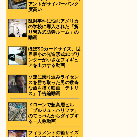
アントがサイバーパンク
度高い
乱射事件に悩むアメリカ
の学校に導入された「折
り畳み式防弾ルーム」の
動画
ほぼSDカードサイズ、世
界最小の光造形式3Dプリ
ンターが小さなフィギュ
アを出力する動画
ソ連に乗り込みライセン
スを勝ち取った男の数奇
な旅を描く映画「テトリ
ス」予告編動画
ドローンで超高層ビル
「ブルジュ・ハリファ」
のてっぺんからダイブす
る一人称動画
フィラメントの箱サイズ