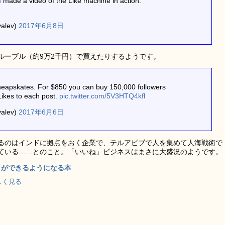
n
made a video of the Like machine in action.
valev)
2017年6月8日
0ルーブル（約9万2千円）で買えたりするようです。
cheapskates. For $850 you can buy 150,000 followers
Likes to each post.
pic.twitter.com/5V3HTQ4kfl
valev)
2017年6月6日
るのはインドに拠点をおく企業で、テルアビブで人を集めて人海戦術で
ている……とのこと。「いいね」ビジネスはまさに大盛況のようです。
」ができるようになる本
で詳しく見る