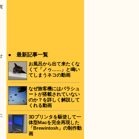
」
買
● 最新記事一覧
せ
お風呂から出て来たくな
くて「ノゥ……」と鳴い
てしまうネコの動画
なぜ旅客機にはパラシュ
ートが搭載されていない
のか？を詳しく解説して
くれる動画
た
3Dプリンタを駆使して一
体型Macを完全再現した
「Brewintosh」の制作動
画