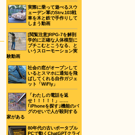
実際に乗って遊べるスウ
ェーデン軍のStrv.103戦
車を木と鉄で手作りして
しまう動画
[閲覧注意]RPG-7を解剖
学的に正確な人体模型に
ブチこむとこうなる、と
いうスローモーション実
験動画
社会の窓がオープンして
いるとスマホに通知を飛
ばしてくれる自作ガジェ
ット「WiFly」
「わたしの電話を返
せ！！！！！」……
｢iPhoneを探す｣機能のバ
グのせいで人が殺到する
家がある
80年代の古いポータブル
PCで動くChatGPTクライ