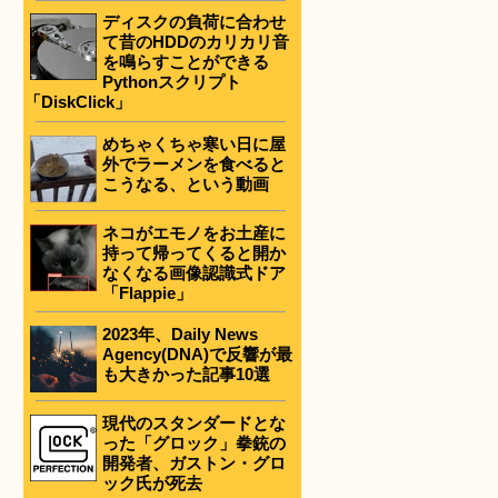
ディスクの負荷に合わせ
て昔のHDDのカリカリ音
を鳴らすことができる
Pythonスクリプト
「DiskClick」
めちゃくちゃ寒い日に屋
外でラーメンを食べると
こうなる、という動画
ネコがエモノをお土産に
持って帰ってくると開か
なくなる画像認識式ドア
「Flappie」
2023年、Daily News
Agency(DNA)で反響が最
も大きかった記事10選
現代のスタンダードとな
った「グロック」拳銃の
開発者、ガストン・グロ
ック氏が死去