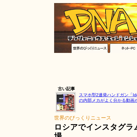
古い記事
スマホ型2連発ハンドガン「Ideal
の内部メカがよく分かる動画
世界のびっくりニュース
ロシアでインスタグラ
場