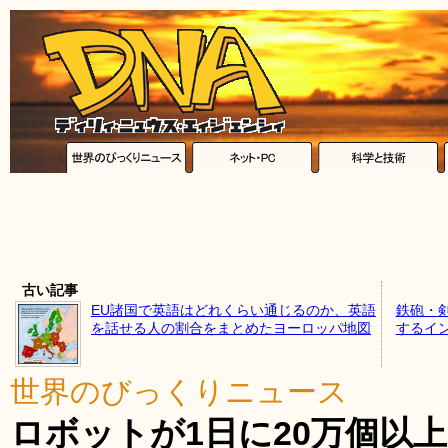
古い記事
EU諸国で英語はどれくらい通じるのか、英語
鉄砲・
を話せる人の割合をまとめたヨーロッパ地図
するイ
世界のびっくりニュース
ロボットが1日に20万個以