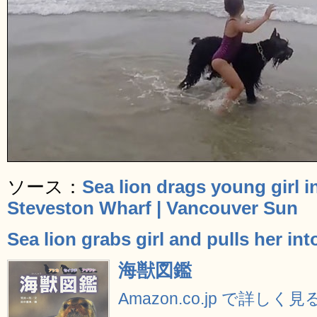
ソース：
Sea lion drags young girl 
Steveston Wharf | Vancouver Sun
Sea lion grabs girl and pulls her i
海獣図鑑
Amazon.co.jp で詳しく見