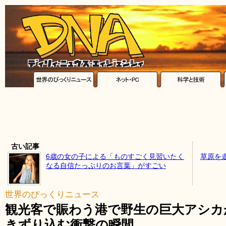
古い記事
6歳の女の子による「ものすごく見習いたく
草原を
なる自信たっぷりのお言葉」がすごい
世界のびっくりニュース
観光客で賑わう港で野生の巨大アシカ
きずり込む衝撃の瞬間