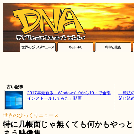
古い記事
2017年最新版「Windows1.0から10まで全部
「魔法
インストールしてみた」動画
閉じ込
世界のびっくりニュース
特に几帳面じゃ無くても何かもやっと
まう映像集