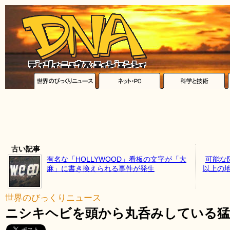
古い記事
有名な「HOLLYWOOD」看板の文字が「大
可能な
麻」に書き換えられる事件が発生
以上の地下
世界のびっくりニュース
ニシキヘビを頭から丸呑みしている猛