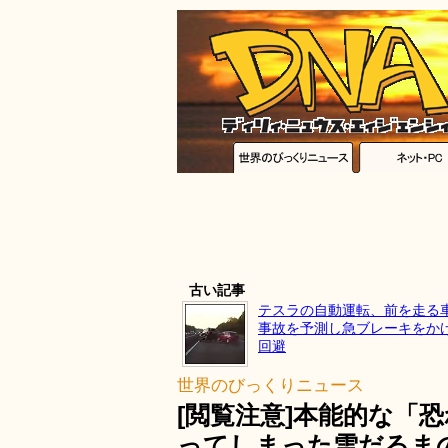
古い記事
テスラの自動運転、前を走る
事故を予測し急ブレーキをか
回避
世界のびっくりニュース
[閲覧注意]本能的な「
ってしまった雪だるま