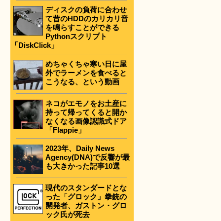
ディスクの負荷に合わせ
て昔のHDDのカリカリ音
を鳴らすことができる
Pythonスクリプト
「DiskClick」
めちゃくちゃ寒い日に屋
外でラーメンを食べると
こうなる、という動画
ネコがエモノをお土産に
持って帰ってくると開か
なくなる画像認識式ドア
「Flappie」
2023年、Daily News
Agency(DNA)で反響が最
も大きかった記事10選
現代のスタンダードとな
った「グロック」拳銃の
開発者、ガストン・グロ
ック氏が死去