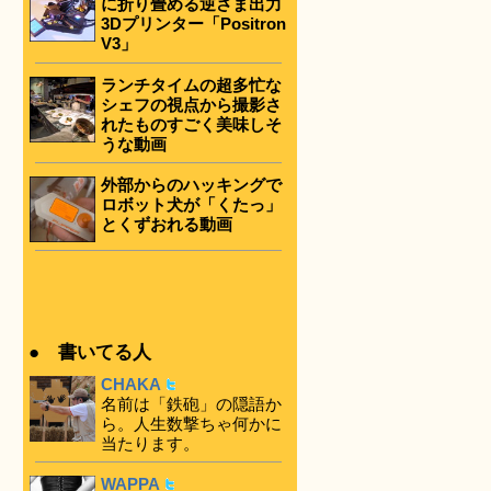
に折り畳める逆さま出力
3Dプリンター「Positron
V3」
ランチタイムの超多忙な
シェフの視点から撮影さ
れたものすごく美味しそ
うな動画
外部からのハッキングで
ロボット犬が「くたっ」
とくずおれる動画
● 書いてる人
CHAKA
名前は「鉄砲」の隠語か
ら。人生数撃ちゃ何かに
当たります。
WAPPA