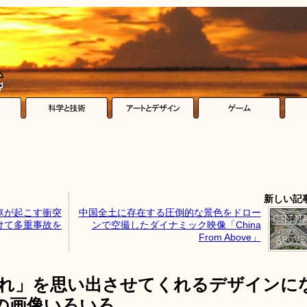
新しい記
車が起こす衝突
中国全土に存在する圧倒的な景色をドロー
けて多重事故を
ンで空撮したダイナミック映像「China
From Above」
恐れ」を思い出させてくれるデザインに
の画像いろいろ