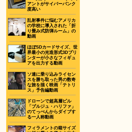
アントがサイバーパンク
度高い
乱射事件に悩むアメリカ
の学校に導入された「折
り畳み式防弾ルーム」の
動画
ほぼSDカードサイズ、世
界最小の光造形式3Dプリ
ンターが小さなフィギュ
アを出力する動画
ソ連に乗り込みライセン
スを勝ち取った男の数奇
な旅を描く映画「テトリ
ス」予告編動画
ドローンで超高層ビル
「ブルジュ・ハリファ」
のてっぺんからダイブす
る一人称動画
フィラメントの箱サイズ