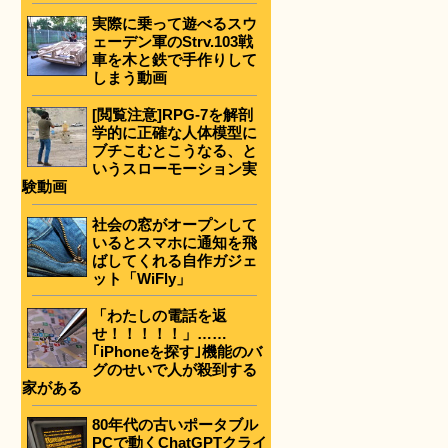
実際に乗って遊べるスウ
ェーデン軍のStrv.103戦
車を木と鉄で手作りして
しまう動画
[閲覧注意]RPG-7を解剖
学的に正確な人体模型に
ブチこむとこうなる、と
いうスローモーション実
験動画
社会の窓がオープンして
いるとスマホに通知を飛
ばしてくれる自作ガジェ
ット「WiFly」
「わたしの電話を返
せ！！！！！」……
｢iPhoneを探す｣機能のバ
グのせいで人が殺到する
家がある
80年代の古いポータブル
PCで動くChatGPTクライ