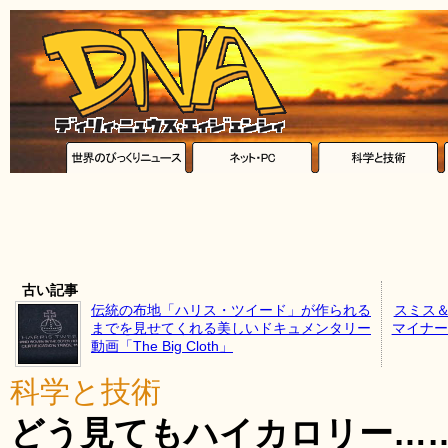
古い記事
伝統の布地「ハリス・ツイード」が作られる
スミス＆
までを見せてくれる美しいドキュメンタリー
マイナー
動画「The Big Cloth」
科学と技術
どう見てもハイカロリー…