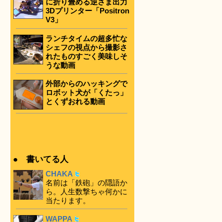
に折り畳める逆さま出力
3Dプリンター「Positron
V3」
ランチタイムの超多忙な
シェフの視点から撮影さ
れたものすごく美味しそ
うな動画
外部からのハッキングで
ロボット犬が「くたっ」
とくずおれる動画
● 書いてる人
CHAKA
名前は「鉄砲」の隠語か
ら。人生数撃ちゃ何かに
当たります。
WAPPA