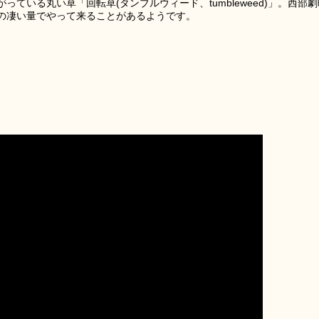
ている丸い草「回転草(タンブルウィード、tumbleweed)」。西部劇
の凄い量でやって来ることがあるようです。