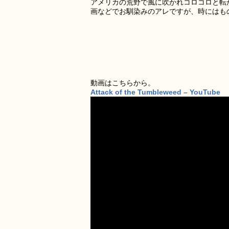
アメリカの荒野で風に吹かれコロコロと転がっ
画などでお馴染みのアレですが、時にはも
動画はこちらから。
Attack of the Tumbleweed – YouTube