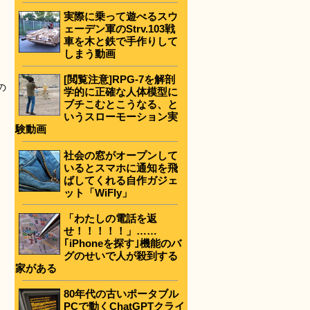
実際に乗って遊べるスウ
ェーデン軍のStrv.103戦
車を木と鉄で手作りして
しまう動画
[閲覧注意]RPG-7を解剖
の
学的に正確な人体模型に
ブチこむとこうなる、と
いうスローモーション実
験動画
社会の窓がオープンして
いるとスマホに通知を飛
ばしてくれる自作ガジェ
ット「WiFly」
「わたしの電話を返
せ！！！！！」……
｢iPhoneを探す｣機能のバ
グのせいで人が殺到する
家がある
80年代の古いポータブル
PCで動くChatGPTクライ