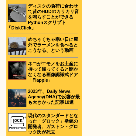
ディスクの負荷に合わせ
て昔のHDDのカリカリ音
を鳴らすことができる
Pythonスクリプト
「DiskClick」
めちゃくちゃ寒い日に屋
外でラーメンを食べると
こうなる、という動画
ネコがエモノをお土産に
持って帰ってくると開か
なくなる画像認識式ドア
「Flappie」
2023年、Daily News
Agency(DNA)で反響が最
も大きかった記事10選
現代のスタンダードとな
った「グロック」拳銃の
開発者、ガストン・グロ
ック氏が死去