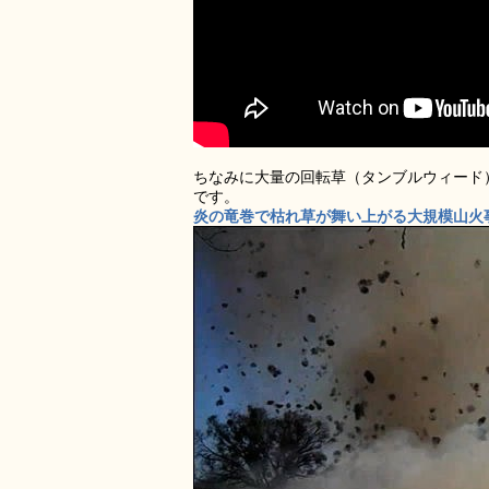
ちなみに大量の回転草（タンブルウィード
です。
炎の竜巻で枯れ草が舞い上がる大規模山火