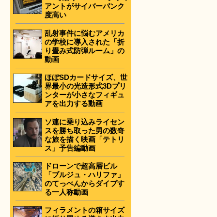
アントがサイバーパンク
度高い
乱射事件に悩むアメリカ
の学校に導入された「折
り畳み式防弾ルーム」の
動画
ほぼSDカードサイズ、世
界最小の光造形式3Dプリ
ンターが小さなフィギュ
アを出力する動画
ソ連に乗り込みライセン
スを勝ち取った男の数奇
な旅を描く映画「テトリ
ス」予告編動画
ドローンで超高層ビル
「ブルジュ・ハリファ」
のてっぺんからダイブす
る一人称動画
フィラメントの箱サイズ