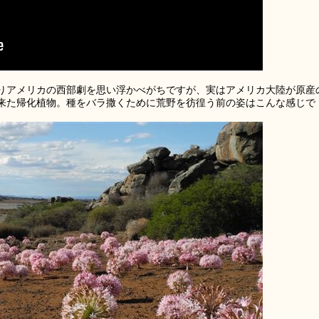
りアメリカの西部劇を思い浮かべがちですが、実はアメリカ大陸が原産
来た帰化植物。種をバラ撒くために荒野を彷徨う前の姿はこんな感じで