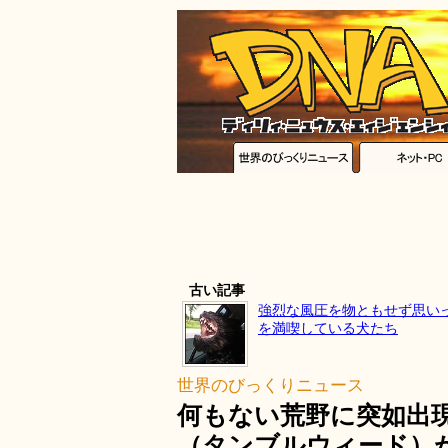
古い記事
強烈な風圧を物ともせず思い
を満喫している犬たち
世界のびっくりニュース
何もない荒野に突如出
（タンブルウィード）