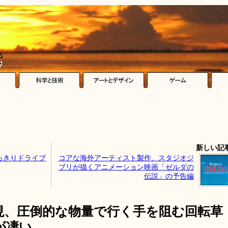
新しい記
っきりドライブ
コアな海外アーティスト製作、スタジオジ
ブリが描くアニメーション映画「ゼルダの
伝説」の予告編
現、圧倒的な物量で行く手を阻む回転草
が凄い