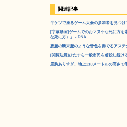
関連記事
半ケツで座るゲーム大会の参加者を見つけて
[字幕動画]ゲームでのおマヌケな死に方を素敵
な死に方）」 - DNA
悪魔の断末魔のような音色を奏でるアステカ
[閲覧注意]ひたすら一般市民を虐殺し続ける斜
度胸ありすぎ、地上110メートルの高さで手