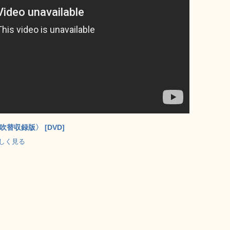
替収録版〉 [DVD]
で詳しく見る