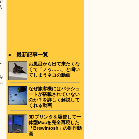
で
気
● 最新記事一覧
し
お風呂から出て来たくな
くて「ノゥ……」と鳴い
てしまうネコの動画
み
い
なぜ旅客機にはパラシュ
ートが搭載されていない
のか？を詳しく解説して
くれる動画
3Dプリンタを駆使して一
体型Macを完全再現した
「Brewintosh」の制作動
画