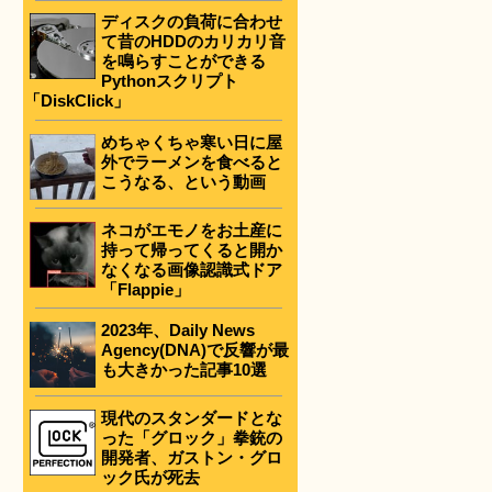
ディスクの負荷に合わせ
て昔のHDDのカリカリ音
を鳴らすことができる
Pythonスクリプト
「DiskClick」
めちゃくちゃ寒い日に屋
外でラーメンを食べると
こうなる、という動画
ネコがエモノをお土産に
持って帰ってくると開か
なくなる画像認識式ドア
「Flappie」
2023年、Daily News
Agency(DNA)で反響が最
も大きかった記事10選
現代のスタンダードとな
った「グロック」拳銃の
開発者、ガストン・グロ
ック氏が死去