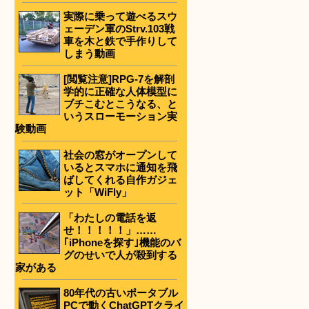
実際に乗って遊べるスウ
ェーデン軍のStrv.103戦
車を木と鉄で手作りして
しまう動画
[閲覧注意]RPG-7を解剖
学的に正確な人体模型に
ブチこむとこうなる、と
いうスローモーション実
験動画
社会の窓がオープンして
いるとスマホに通知を飛
ばしてくれる自作ガジェ
ット「WiFly」
「わたしの電話を返
せ！！！！！」……
｢iPhoneを探す｣機能のバ
グのせいで人が殺到する
家がある
80年代の古いポータブル
PCで動くChatGPTクライ