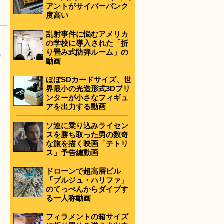
アントがサイバーパンク
度高い
乱射事件に悩むアメリカ
の学校に導入された「折
り畳み式防弾ルーム」の
カ
動画
ほぼSDカードサイズ、世
界最小の光造形式3Dプリ
ンターが小さなフィギュ
アを出力する動画
ソ連に乗り込みライセン
スを勝ち取った男の数奇
な旅を描く映画「テトリ
ス」予告編動画
ドローンで超高層ビル
「ブルジュ・ハリファ」
のてっぺんからダイブす
る一人称動画
フィラメントの箱サイズ