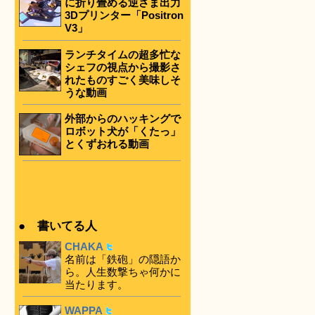
に折り畳める逆さま出力
3Dプリンター「Positron
V3」
ランチタイムの超多忙な
シェフの視点から撮影さ
れたものすごく美味しそ
うな動画
外部からのハッキングで
ロボット犬が「くたっ」
とくずおれる動画
● 書いてる人
CHAKA
名前は「鉄砲」の隠語か
ら。人生数撃ちゃ何かに
当たります。
WAPPA