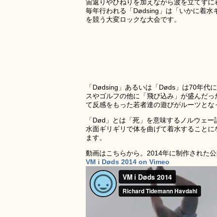
宙返りやひねりを加えながら波を立てずに
毎年行われる「Dødsing」は「いかに
を競う大変ロックな大会です。
「Dødsing」あるいは「Døds」は7
スやゴルフの他に「飛び込み」が盛んだっ
て反感をもった若者達の遊びがルーツとな
「Død」とは「死」を意味するノルウェー
水面ギリギリで体を曲げて着水することに
ます。
動画はこちらから。2014年に制作された
VM i Døds 2014 on Vimeo