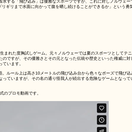
着水する「飛び込み」は優雅なスポーツですが、これに対しノルウェー
着水ギリギリまで水面に向かって腹を晒し続けることができるか」という勇
0年代に生まれた度胸試しゲーム。元々ノルウェーでは夏のスポーツとしてテニ
たのですが、その優雅さとその元となった伝統や歴史といった権威に対
っています。
語。ルール上は高さ10メートルの飛び込み台から色々なポーズで飛び込
なっていますが、その名の通り怪我人が続出する危険なゲームとなって
公式のプロモ動画です。